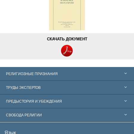
СКАЧАТЬ ДОКУМЕНТ
РЕЛИГИОЗНЫЕ ПРИЗНАНИЯ
Соединённые Штаты
ТРУДЫ ЭКСПЕРТОВ
Признания по всему миру
Экспертизы по категориям
ПРЕДЫСТОРИЯ И УБЕЖДЕНИЯ
Знаменательные решения
Ведущие мировые специалисты
Л. Рон Хаббард
СВОБОДА РЕЛИГИИ
Цели Саентологии
Что такое свобода религии?
Язык