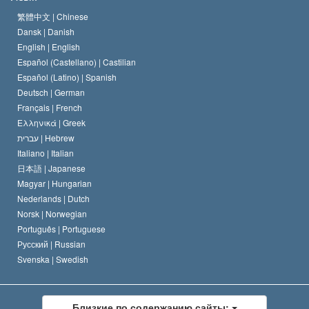
Кредо Церкви Саентологии
Международные стандарты в области прав человека
繁體中文 |
Chinese
Dansk |
Danish
Кодекс саентолога
Декларация о религии
English |
English
Español (Castellano) |
Castilian
Дэвид Мицкевич
Español (Latino) |
Spanish
Deutsch |
German
Français |
French
Ελληνικά |
Greek
עברית |
Hebrew
Italiano |
Italian
日本語 |
Japanese
Magyar |
Hungarian
Nederlands |
Dutch
Norsk |
Norwegian
Português |
Portuguese
Русский |
Russian
Svenska |
Swedish
Близкие по содержанию сайты: