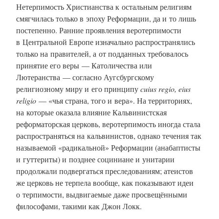
Нетерпимость Христианства к остальным религиям
смягчилась только в эпоху Реформации, да и то лишь
постепенно. Ранние проявления веротерпимости
в Центральной Европе изначально распространялись
только на правителей, а от подданных требовалось
принятие его веры — Католичества или
Лютеранства — согласно Аугсбургскому
религиозному миру и его принципу
cuius regio, eius
religio
— «чья страна, того и вера». На территориях,
на которые оказала влияние Кальвинистская
реформаторская церковь, веротерпимость иногда стала
распространяться на кальвинистов, однако течения так
называемой «радикальной» Реформации (анабаптисты
и гуттериты) и позднее социниане и унитарии
продолжали подвергаться преследованиям; атеистов
же церковь не терпела вообще, как показывают идеи
о терпимости, выдвигаемые даже просвещёнными
философами, такими как Джон Локк.