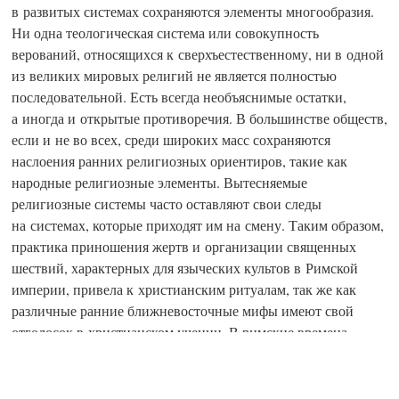
в развитых системах сохраняются элементы многообразия.
Ни одна теологическая система или совокупность
верований, относящихся к сверхъестественному, ни в одной
из великих мировых религий не является полностью
последовательной. Есть всегда необъяснимые остатки,
а иногда и открытые противоречия. В большинстве обществ,
если и не во всех, среди широких масс сохраняются
наслоения ранних религиозных ориентиров, такие как
народные религиозные элементы. Вытесняемые
религиозные системы часто оставляют свои следы
на системах, которые приходят им на смену. Таким образом,
практика приношения жертв и организации священных
шествий, характерных для языческих культов в Римской
империи, привела к христианским ритуалам, так же как
различные ранние ближневосточные мифы имеют свой
отголосок в христианском учении. В римские времена
языческие божества были слегка изменены и стали
восприниматься как христианские святые, а не так давно
аналогичный процесс произошёл в Латинской Америке.