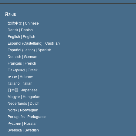
Цели Саентологии
Что такое свобода религии?
Язык
Кредо Церкви Саентологии
Международные стандарты в области прав человека
繁體中文 |
Chinese
Dansk |
Danish
Кодекс саентолога
Декларация о религии
English |
English
Español (Castellano) |
Castilian
Дэвид Мицкевич
Español (Latino) |
Spanish
Deutsch |
German
Français |
French
Ελληνικά |
Greek
עברית |
Hebrew
Italiano |
Italian
日本語 |
Japanese
Magyar |
Hungarian
Nederlands |
Dutch
Norsk |
Norwegian
Português |
Portuguese
Русский |
Russian
Svenska |
Swedish