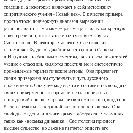
традиции; а некоторые включают в себя метафизику
спиритического учения «Новый век». В качестве примера —
просто чтобы подчеркнуть диапазон выражений
религиозности — мы можем рассмотреть одну конкретную
новую религию, которая отличается от всех других, —
Саентологию. В некоторых аспектах Саентология
напоминает Буддизм, Джайнизм и традицию Санкхьи
в Индуизме, но базовым элементом, на котором покоится её
учение о спасении, являются практичные и систематично
применяемые терапевтические методы. Она предлагает
своим приверженцам ступенчатый путь духовного
просветления. Она утверждает, что в состоянии освободить
своих приверженцев от бремени неблагоприятных
последствий прошлых травм, независимо от того, когда они
были пережиты — в данной жизни или в прошлых. Она
свободна от догм, и в тоже время в абстрактных терминах,
таких как «восьмая динамика», Саентология признаёт
высшее существо, но даже не пытается описать его