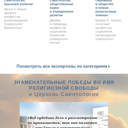
Саентология:
Саентология,
Перемены
признаки религии
общественные
в обществе
науки
и новые
Фрэнк К. Флинн,
и определение
религиозные
адъюнкт-
религии
течения
профессор
религиоведения,
Джеймс
Брайан Р. Уилсон,
Университет
А. Бекфорд,
почётный
Вашингтона
профессор
профессор
социологии,
социологии,
Уорикский
Оксфордский
университет,
университет
Англия
Посмотреть все экспертизы по категориям
ЗНАМЕНАТЕЛЬНЫЕ ПОБЕДЫ ВО ИМЯ
РЕЛИГИОЗНОЙ СВОБОДЫ
и Церковь Саентологии