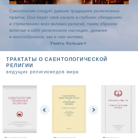
Саентология следует давним традициям религиозных
практик. Она берёт своё начало в глубоких убеждениях
и стремлениях всех великих религий, таким образом
включая в себя религиозное наследие, древнее
и многообразное, как и сам человек.
Узнать больше
ТРАКТАТЫ О САЕНТОЛОГИЧЕСКОЙ
РЕЛИГИИ
ведущих религиоведов мира