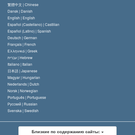
Кредо Церкви Саентологии
Международные стандарты в области прав человека
繁體中文 |
Chinese
Dansk |
Danish
Кодекс саентолога
Декларация о религии
English |
English
Español (Castellano) |
Castilian
Дэвид Мицкевич
Español (Latino) |
Spanish
Deutsch |
German
Français |
French
Ελληνικά |
Greek
עברית |
Hebrew
Italiano |
Italian
日本語 |
Japanese
Magyar |
Hungarian
Nederlands |
Dutch
Norsk |
Norwegian
Português |
Portuguese
Русский |
Russian
Svenska |
Swedish
Близкие по содержанию сайты: