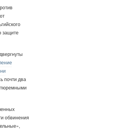
против
ют
ьгийского
о защите
одвергнуты
ление
зни
ь почти два
с тюремными
вленных
ти обвинения
тельные»,