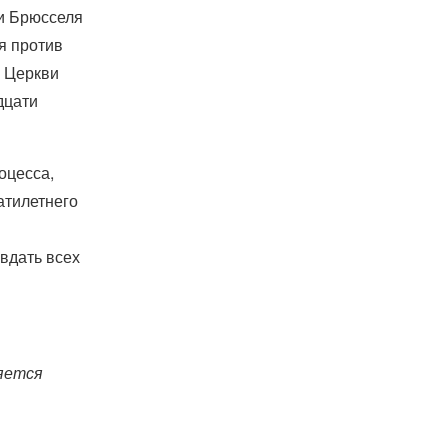
ии Брюсселя
я против
 Церкви
дцати
оцесса,
атилетнего
вдать всех
ляется