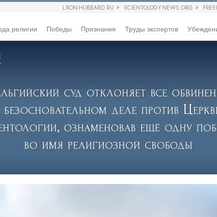
L RON HUBBARD.RU
SCIENTOLOGY NEWS.ORG
FRE
ода религии
Победы
Признания
Труды экспертов
Убежден
Я
ельгийский суд отклоняет все обвинен
в безосновательном деле против Церкв
ентологии, ознаменовав ещё одну поб
во имя религиозной свободы