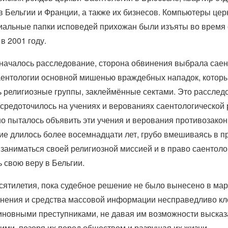
в Бельгии и Франции, а также их бизнесов. Компьютеры цер
иальные папки исповедей прихожан были изъяты во время
 в 2001 году.
 началось расследование, сторона обвинения выбрала сае
аентологии основной мишенью враждебных нападок, котор
 религиозные группы, заклеймённые сектами. Это расслед
средоточилось на учениях и верованиях саентологической 
о пыталось объявить эти учения и верования противозако
е длилось более восемнадцати лет, грубо вмешиваясь в п
заниматься своей религиозной миссией и в право саентоло
 свою веру в Бельгии.
сятилетия, пока судебное решение не было вынесено в мар
инения и средства массовой информации несправедливо к
иновными преступниками, не давая им возможности высказа
ими, позоря их перед обществом и разрушая их жизни.