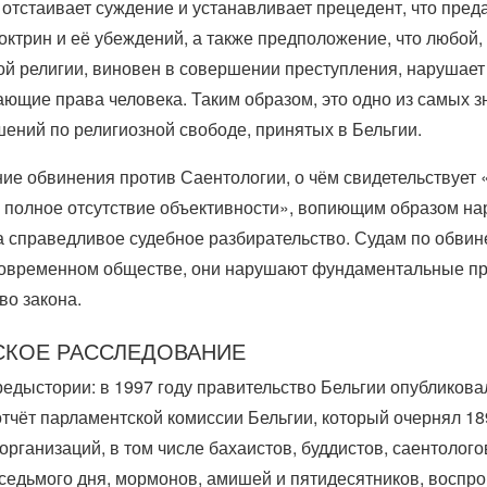
 отстаивает суждение и устанавливает прецедент, что пред
доктрин и её убеждений, а также предположение, что любой, 
ой религии, виновен в совершении преступления, нарушает
ющие права человека. Таким образом, это одно из самых 
ений по религиозной свободе, принятых в Бельгии.
е обвинения против Саентологии, о чём свидетельствует
 полное отсутствие объективности», вопиющим образом на
а справедливое судебное разбирательство. Судам по обвин
 современном обществе, они нарушают фундаментальные пр
во закона.
СКОЕ РАССЛЕДОВАНИЕ
редыстории: в 1997 году правительство Бельгии опубликова
тчёт парламентской комиссии Бельгии, который очернял 18
организаций, в том числе бахаистов, буддистов, саентолого
седьмого дня, мормонов, амишей и пятидесятников, воспр