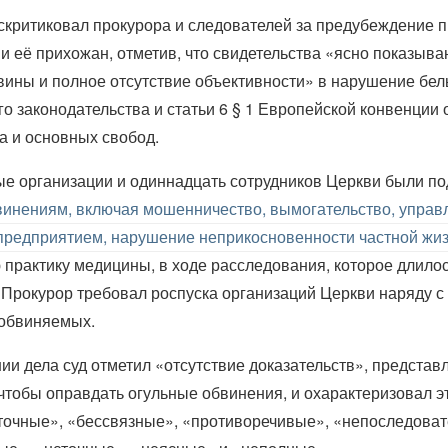
скритиковал прокурора и следователей за предубеждение 
и её прихожан, отметив, что свидетельства «ясно показыва
ины и полное отсутствие объективности» в нарушение бел
о законодательства и статьи 6 § 1 Европейской конвенции 
а и основных свобод.
е организации и одиннадцать сотрудников Церкви были п
винениям, включая мошенничество, вымогательство, управ
предприятием, нарушение неприкосновенности частной жи
 практику медицины, в ходе расследования, которое длилос
 Прокурор требовал роспуска организаций Церкви наряду 
 обвиняемых.
ии дела суд отметил «отсутствие доказательств», предста
чтобы оправдать огульные обвинения, и охарактеризовал э
точные», «бессвязные», «противоречивые», «непоследова