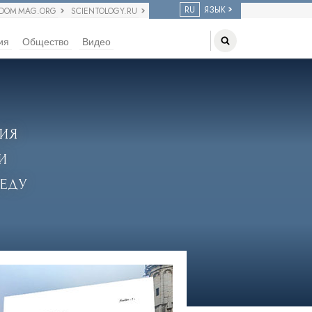
RU
ЯЗЫК
EDOM MAG.ORG
SCIENTOLOGY.RU
ия
Общество
Видео
ия
и
еду