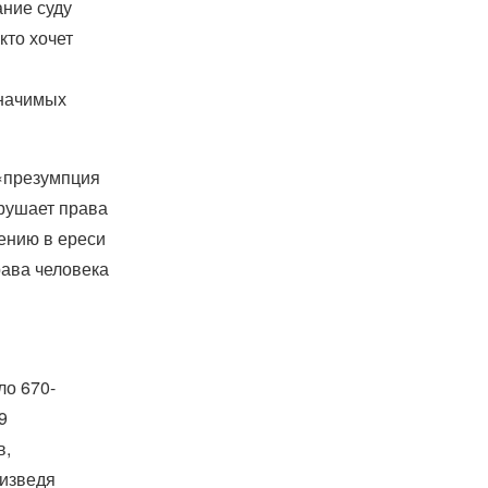
ание суду
кто хочет
значимых
 «презумпция
рушает права
ению в ереси
ава человека
ло 670-
9
в,
оизведя