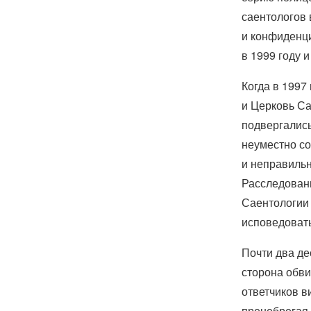
саентологов 
и конфиденц
в 1999 году и
Когда в 1997
и Церковь С
подвергались
неуместно со
и неправильн
Расследовани
Саентологии 
исповедовать
Почти два де
сторона обв
ответчиков в
пренебрегая 