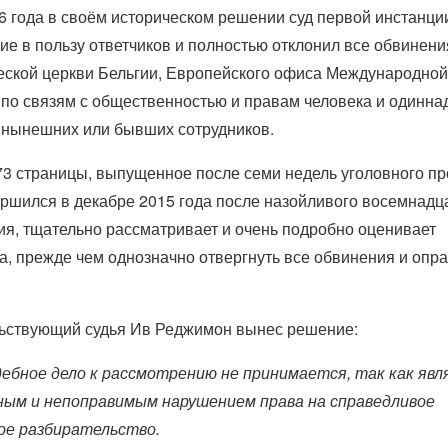
6 года в своём историческом решении суд первой инстанц
е в пользу ответчиков и полностью отклонил все обвинени
еской церкви Бельгии, Европейского офиса Международной
по связям с общественностью и правам человека и одинна
 нынешних или бывших сотрудников.
3 страницы, выпущенное после семи недель уголовного пр
ршился в декабре 2015 года после назойливого восемнадц
я, тщательно рассматривает и очень подробно оценивает
а, прежде чем однозначно отвергнуть все обвинения и опра
ьствующий судья Ив Реджимон вынес решение:
дебное дело к рассмотрению не принимается, так как яв
ным и непоправимым нарушением права на справедливое
ое разбирательство.