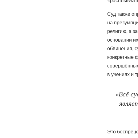
«расплывчат
Суд также оп
на презумпци
религию, а з
основании их
обвинения, с
конкретные ф
совершённых 
в учениях и 
«Всё су
являе
Это беспрец