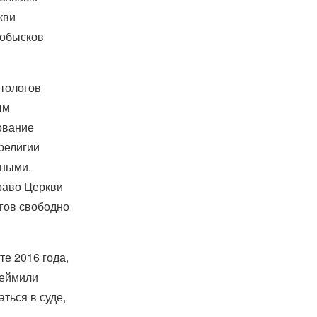
кви
 обысков
нтологов
ым
ование
религии
нными.
раво Церкви
гов свободно
те 2016 года,
леймили
ться в суде,