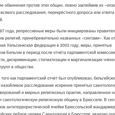
е обвинения против этих общин, ложно заклеймив их «оп
 всякого расследования, перекрёстного допроса или ответа
й.
997 года, репрессивные меры были инициированы правите
ив религий, пренебрежительно названных «сектами». Как о
ая Хельсинкская федерация в 2003 году, меры, принятые
ом Бельгии в период после отчёта парламентской комиссии
ти, дискриминации, стигматизации и маргинализации члено
групп в обществе.
 того как парламентский отчёт был опубликован, бельгийск
 назойливое расследование искренне принятых саентологи
верований и мирных религиозных практик, направленное н
и саентологическую религиозную общину в Брюсселе. В сен
нов антитеррористической ячейки Брюссельской жандарме
йских рейдов церкви Саентологии в Брюсселе, квартир от