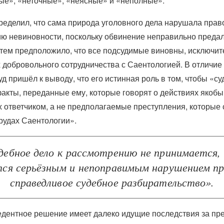
ые», «неточные», «неясные» и «неполные».
ределил, что сама природа уголовного дела нарушала прав
ю невиновности, поскольку обвинение неправильно предал
атем предположило, что все подсудимые виновны, исключит
 добровольного сотрудничества с Саентологией. В отличие
уд пришёл к выводу, что его истинная роль в том, чтобы «су
акты, переданные ему, которые говорят о действиях якобы
ответчиком, а не предполагаемые преступления, которые
трудах Саентологии».
дебное дело к рассмотрению не принимается,
тся серьёзным и непоправимым нарушением пр
справедливое судебное разбирательство».
едентное решение имеет далеко идущие последствия за пр