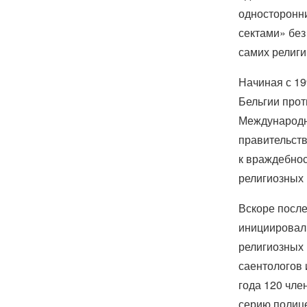
односторонни
сектами» без
самих религи
Начиная с 1
Бельгии прот
Международн
правительств
к враждебнос
религиозных 
Вскоре после
инициировал
религиозных 
саентологов 
года 120 чле
серию полице