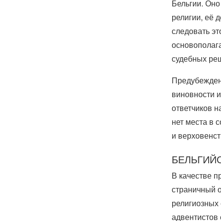
Бельгии. Оно
религии, её 
следовать эт
основополага
судебных реш
Предубеждени
виновности и
ответчиков н
нет места в
и верховенст
БЕЛЬГИЙ
В качестве п
страничный о
религиозных 
адвентистов 