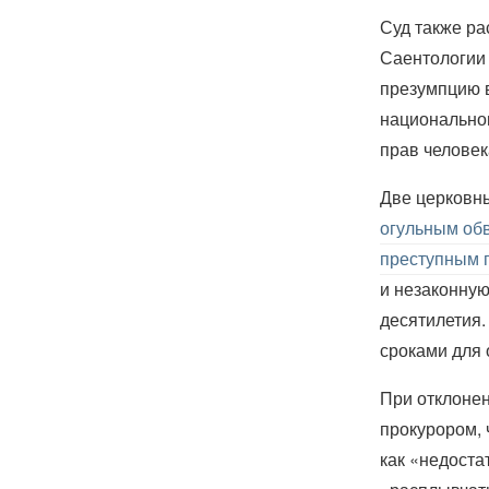
Суд также ра
Саентологии 
презумпцию в
национальног
прав человек
Две церковны
огульным об
преступным 
и незаконную
десятилетия.
сроками для
При отклонен
прокурором, 
как «недоста