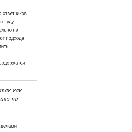
о ответчиков
о суду
ельно на
 от подхода
дить
 содержатся
 так как
ава на
еделами