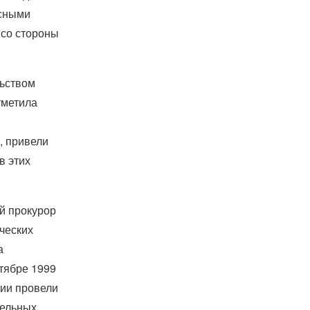
асными
 со стороны
льством
тметила
, привели
в этих
ий прокурор
ческих
а
тябре 1999
рии провели
дельных