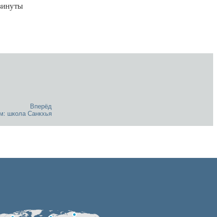
винуты
Вперёд
зм: школа Санкхья