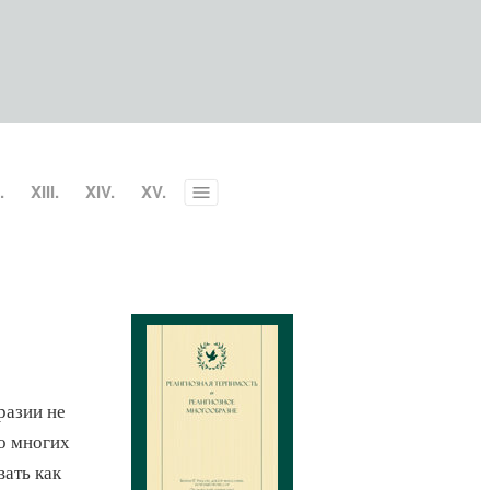
.
XIII.
XIV.
XV.
Toggle
menu
разии не
во многих
ать как