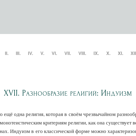
II.
III.
IV.
V.
VI.
VII.
VIII.
IX.
X.
XI.
XII
XVII. Разнообразие религий: Индуизм
 ещё одна религия, которая в своём чрезвычайном разнооб
 монотеистическим критериям религии, как она существует 
нах. Индуизм в его классической форме можно характеризов