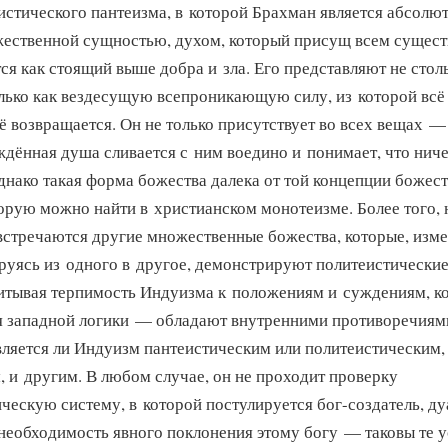
стического пантеизма, в которой Брахман является абсолют
жественной сущностью, духом, который присущ всем сущест
ся как стоящий выше добра и зла. Его представляют не столь
олько как вездесущую всепроникающую силу, из которой всё
сё возвращается. Он не только присутствует во всех вещах — 
дённая душа сливается с ним воедино и понимает, что ниче
днако такая форма божества далека от той концепции божес
орую можно найти в христианском монотеизме. Более того, 
стречаются другие множественные божества, которые, изм
уясь из одного в другое, демонстрируют политеистические
итывая терпимость Индуизма к положениям и суждениям, 
ия западной логики — обладают внутренними противоречиям
вляется ли Индуизм пантеистическим или политеистическим,
м, и другим. В любом случае, он не проходит проверку
ческую систему, в которой постулируется бог-создатель, д
необходимость явного поклонения этому богу — таковы те 