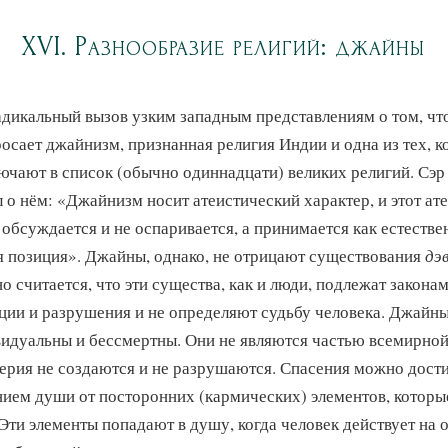
XVI. Разнообразие религий: джайны
адикальный вызов узким западным представлениям о том, что
осает джайнизм, признанная религия Индии и одна из тех, к
ючают в список (обычно одиннадцати) великих религий. Сэр
 о нём: «Джайнизм носит атеистический характер, и этот ате
 обсуждается и не оспаривается, а принимается как естестве
я позиция». Джайны, однако, не отрицают существования
дэ
но считается, что эти существа, как и люди, подлежат закона
ции и разрушения и не определяют судьбу человека. Джайны 
идуальны и бессмертны. Они не являются частью всемирной
ерия не создаются и не разрушаются. Спасения можно дост
ием души от посторонних (кармических) элементов, которы
Эти элементы попадают в душу, когда человек действует на 