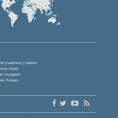
ol (Castellano) |
Castilian
νικά |
Greek
ar |
Hungarian
ий |
Russian