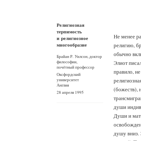
Религиозная
терпимость
Не менее р
и религиозное
многообразие
религию, бр
обычно вкл
Брайан Р. Уилсон, доктор
философии,
Элиот писал
почётный профессор
правило, не
Оксфордский
религиозна
университет
Англия
(божеств), 
28 апреля 1995
трансмигра
души индив
Души и мат
освобожден
душу вниз. 