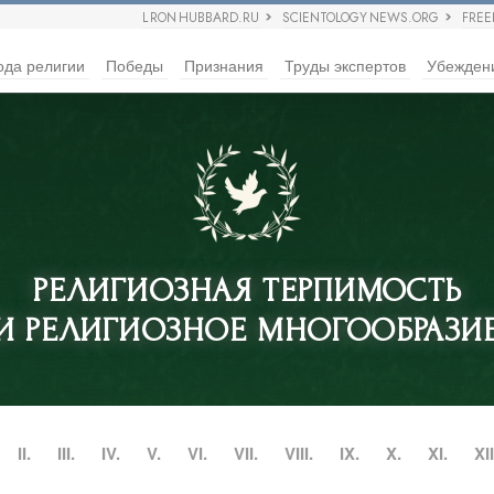
L RON HUBBARD.RU
SCIENTOLOGY NEWS.ORG
FRE
ода религии
Победы
Признания
Труды экспертов
Убежден
РЕЛИГИОЗНАЯ ТЕРПИМОСТЬ
И РЕЛИГИОЗНОЕ МНОГООБРАЗИ
II.
III.
IV.
V.
VI.
VII.
VIII.
IX.
X.
XI.
XII