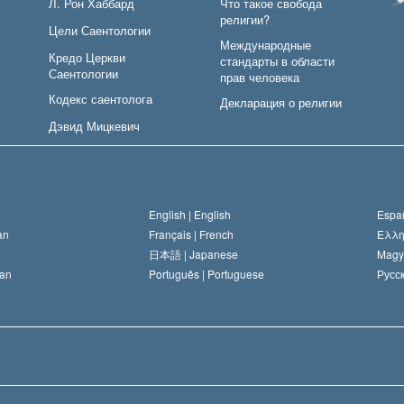
Л. Рон Хаббард
Что такое свобода
религии?
Цели Саентологии
Международные
Кредо Церкви
стандарты в области
Саентологии
прав человека
Кодекс саентолога
Декларация о религии
Дэвид Мицкевич
English |
English
Españ
an
Français |
French
Ελλη
日本語 |
Japanese
Magy
an
Português |
Portuguese
Русск