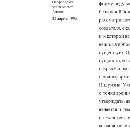
Оксфордский
форму недуали
университет
безличной бо
Англия
28 апреля 1995
рассматривает
создателя, ск
и к которой в
вещи. Освобож
существует. О
сущности, кот
с Брахманом в
и трансформир
Индуизма. Уч
с точки зрен
утверждать, я
является и те
на монотеисти
космология и 