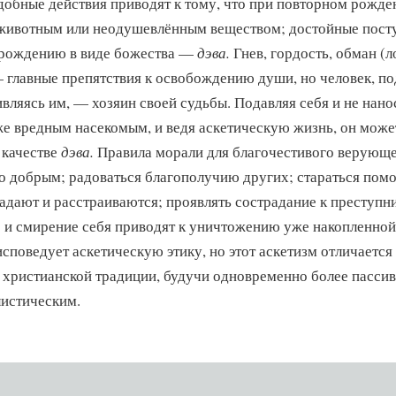
добные действия приводят к тому, что при повторном рожде
животным или неодушевлённым веществом; достойные пост
 рождению в виде божества —
дэва.
Гнев, гордость, обман (л
 главные препятствия к освобождению души, но человек, по
вляясь им, — хозяин своей судьбы. Подавляя себя и не нано
же вредным насекомым, и ведя аскетическую жизнь, он може
 качестве
дэва.
Правила морали для благочестивого верующ
о добрым; радоваться благополучию других; стараться помо
радают и расстраиваются; проявлять сострадание к преступн
 и смирение себя приводят к уничтожению уже накопленной
поведует аскетическую этику, но этот аскетизм отличается
в христианской традиции, будучи одновременно более пасси
листическим.