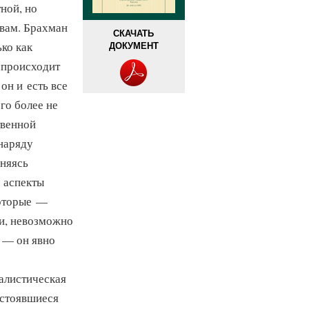
ной, но
вам. Брахман
СКАЧАТЬ
ко как
ДОКУМЕНТ
 происходит
он и есть все
го более не
твенной
наряду
еняясь
 аспекты
которые —
и, невозможно
 — он явно
уалистическая
устоявшиеся