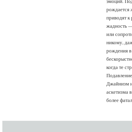
эмоций. По
рождается 
приводят к
жадность —
или сопроти
никому, да
рождения в
бескорыстн
когда те ст
Подавление
Джайнизм ис
аскетизма 
более фата