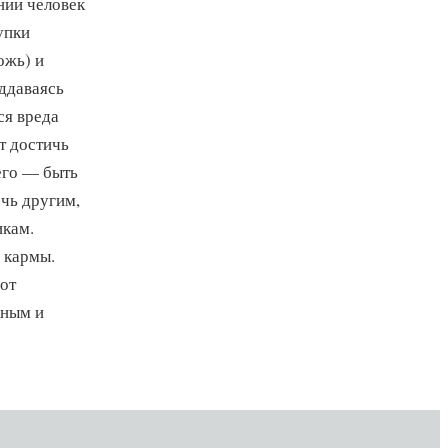
нии человек
упки
ожь) и
ддаваясь
ся вреда
т достичь
его — быть
чь другим,
икам.
 кармы.
 от
вным и