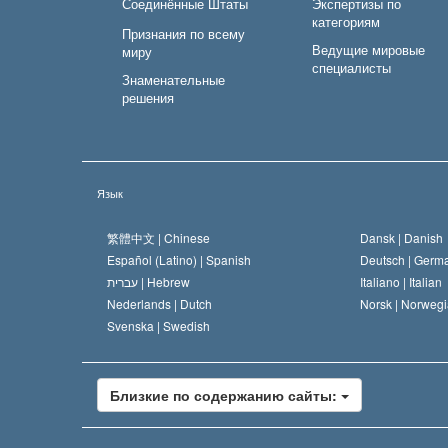
Соединённые Штаты
Экспертизы по
категориям
Признания по всему
Ведущие мировые
миру
специалисты
Знаменательные
решения
Язык
繁體中文 |
Chinese
Dansk |
Danish
Español (Latino) |
Spanish
Deutsch |
Germ
עברית |
Hebrew
Italiano |
Italian
Nederlands |
Dutch
Norsk |
Norwegi
Svenska |
Swedish
Близкие по содержанию сайты: