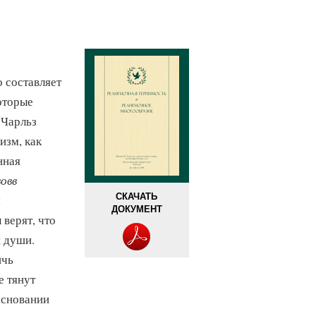
 составляет
оторые
 Чарльз
изм, как
нная
вовв
СКАЧАТЬ
м
ДОКУМЕНТ
верят, что
 души.
ичь
е тянут
основании