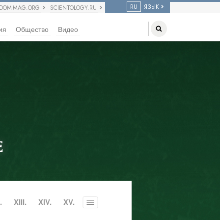
RU
ЯЗЫК
EDOM MAG.ORG
SCIENTOLOGY.RU
ия
Общество
Видео
Е
.
XIII.
XIV.
XV.
Toggle
menu