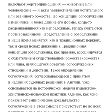
включают жертвоприношения — животные или
человеческие — и акты умилостивления мстительного
или ревнивого божества. Но концепции богослужения
изменились, и более давние его формы, когда-то
расценивавшиеся как непреложные, теперь считаются
противозаконными. Представление о богослужении
в наше время меняется, как в традиционных церквях,
так и среди новых движений). Традиционная
концепция богослужения, как правило, ассоциируется
с обязательным существованием божества (божеств)
или лица, являющегося объектом богослужебных
отношений и действий. Такое определение
богослужения, согласовывающееся с принятым
в недавних судебных решениях в Англии, узко
основывается на исторической модели иудаистско-
христианско-исламской практики. Однако, как ясно
показывает эмпирическое доказательство,
богослужение в этом смысле присутствует не во всех
религиях, а там, где оно имеет место, наблюдаются