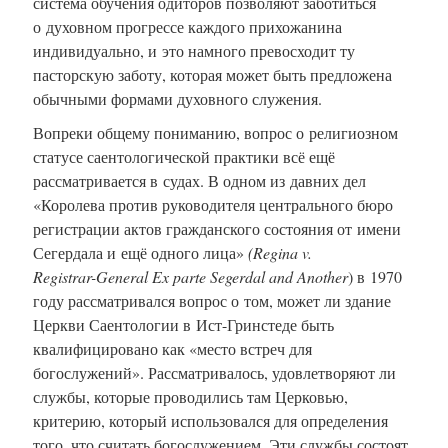
система обучения одиторов позволяют заботиться
о духовном прогрессе каждого прихожанина
индивидуально, и это намного превосходит ту
пасторскую заботу, которая может быть предложена
обычными формами духовного служения.
Вопреки общему пониманию, вопрос о религиозном
статусе саентологической практики всё ещё
рассматривается в судах. В одном из давних дел
«Королева против руководителя центрального бюро
регистрации актов гражданского состояния от имени
Сегердала и ещё одного лица»
(Regina v.
Registrar
-G
eneral Ex parte Segerdal
and Another
) в 1970
году рассматривался вопрос о том, может ли здание
Церкви Саентологии в Ист-Гринстеде быть
квалифицировано как «место встреч для
богослужений». Рассматривалось, удовлетворяют ли
службы, которые проводились там Церковью,
критерию, который использовался для определения
того, что считать богослужением. Эти службы состоят