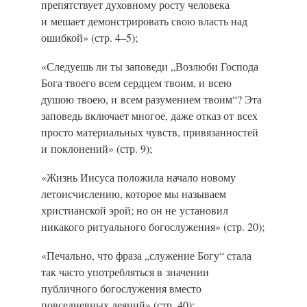
препятствует духовному росту человека
и мешает демонстрировать свою власть над
ошибкой»
(стр. 4–5);
«Следуешь ли ты заповеди „Возлюби Господа
Бога твоего всем сердцем твоим, и всею
душою твоею, и всем разумением твоим“? Эта
заповедь включает многое, даже отказ от всех
просто материальных чувств, привязанностей
и поклонений»
(стр. 9);
«Жизнь Иисуса положила начало новому
летоисчислению, которое мы называем
христианской эрой; но он не установил
никакого ритуального богослужения»
(стр. 20);
«Печально, что фраза „служение Богу“ стала
так часто употребляться в значении
публичного богослужения вместо
повседневных деяний»
(стр. 40);