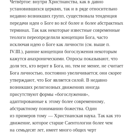
Четвёртое: внутри Христианства, как в давно
установившихся церквях, так и в ряде относительно
недавно возникших групп, существовала тенденция
передачи идеи о Боге во всё более и более абстрактных
терминах. Так как некоторые известные современные
теологи переопределили концепции Бога, часто
исключая идею о Боге как личности (см. выше п.
IV.III.), ранние концепции богослужения некоторым
кажутся анахроническими. Опросы показывают, что
доля тех, кто верит в Бога, но, тем не менее, не считает
Бога личностью, постоянно увеличивается; они скорее
утверждают, что Бог является силой. В недавно
возникших религиозных движениях иногда
присутствуют формы «богослужения»,
адаптированные к этому более современному,
абстрактному пониманию божества. Один
из примеров тому — Христианская наука. Так как это
движение, которое старше Саентологии более чем
на семьдесят лет, имеет много общих черт