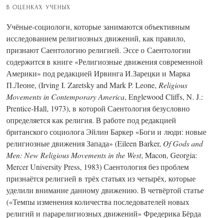
в оценках ученых
Учёные-социологи, которые занимаются объективным
исследованием религиозных движений, как правило,
признают Саентологию религией. Эссе о Саентологии
содержится в книге «Религиозные движения современной
Америки» под редакцией Ирвинга И.Зарецки и Марка
П.Леоне, (Irving I. Zaretsky and Mark P. Leone,
Religious
Movements in Contemporary America
, Englewood Cliffs, N. J.:
Prentice-Hall, 1973), в которой Саентология безусловно
определяется как религия. В работе под редакцией
британского социолога Эйлин Баркер «Боги и люди: новые
религиозные движения Запада» (Eileen Barker,
Of Gods and
Men: New Religious Movements in the West
, Macon, Georgia:
Mercer University Press, 1983) Саентология без проблем
признаётся религией в трёх статьях из четырёх, которые
уделили внимание данному движению. В четвёртой статье
(«Темпы изменения количества последователей новых
религий и парарелигиозных движений» Фредерика Бёрда