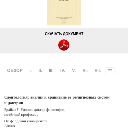
СКАЧАТЬ ДОКУМЕНТ
ОБЗОР
I.
II.
III.
IV.
V.
VI.
VII.
Toggle
menu
Саентология: анализ и сравнение её религиозных систем
и доктрин
Брайан Р. Уилсон, доктор философии,
почётный профессор
Оксфордский университет
Англия