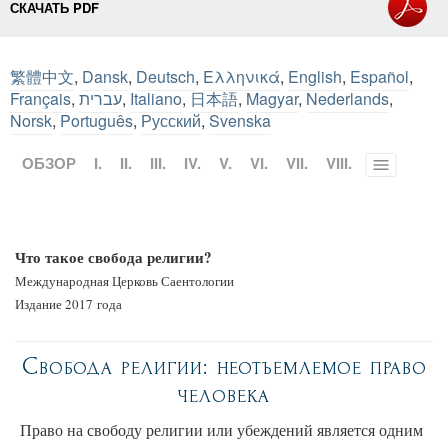
СКАЧАТЬ PDF
繁體中文
,
Dansk
,
Deutsch
,
Ελληνικά
,
English
,
Español
,
Français
,
עברית
,
Italiano
,
日本語
,
Magyar
,
Nederlands
,
Norsk
,
Português
,
Русский
,
Svenska
ОБЗОР
I.
II.
III.
IV.
V.
VI.
VII.
VIII.
Toggle
menu
Что такое свобода религии?
Международная Церковь Саентологии
Издание 2017 года
Свобода религии: неотъемлемое право
человека
Право на свободу религии или убеждений является одним