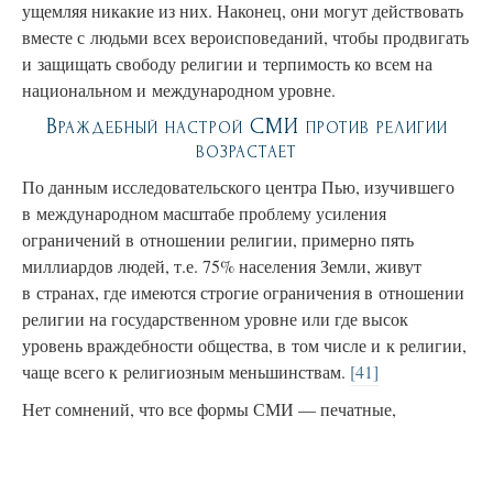
ущемляя никакие из них. Наконец, они могут действовать
вместе с людьми всех вероисповеданий, чтобы продвигать
и защищать свободу религии и терпимость ко всем на
национальном и международном уровне.
Враждебный настрой СМИ против религии
возрастает
По данным исследовательского центра Пью, изучившего
в международном масштабе проблему усиления
ограничений в отношении религии, примерно пять
миллиардов людей, т.е. 75% населения Земли, живут
в странах, где имеются строгие ограничения в отношении
религии на государственном уровне или где высок
уровень враждебности общества, в том числе и к религии,
чаще всего к религиозным меньшинствам.
[41]
Нет сомнений, что все формы СМИ — печатные,
аудиовизуальные и электронные — являются основной
причиной высокого уровня враждебности общества
к религиозным группам по всему миру. В тех случаях,