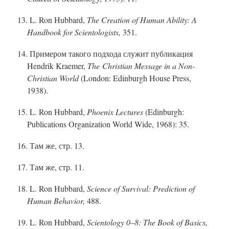
13. L. Ron Hubbard,
The Creation of Human Ability: A
Handbook for Scientologists,
351.
14. Примером такого подхода служит публикация
Hendrik Kraemer,
The Christian Message in a No
n-
C
hristian World
(London: Edinburgh House Press,
1938).
15. L. Ron Hubbard,
Phoenix Lectures
(Edinburgh:
Publications Organization World Wide, 1968): 35.
16.
Там же, стр. 13.
17.
Там же, стр. 11.
18. L. Ron Hubbard,
Science of Survival: Prediction of
Human Behavior,
488.
19. L. Ron Hubbard,
Scientology
0–8
: The Book of Basics,