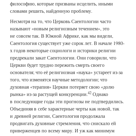
философию, которые призваны исцелить, иными
словами решить, найденную проблему.
Несмотря на то, что Церковь Саентологии часто
называют «новым религиозным течением», это
не совсем так. В Южной Африке, как мы видели,
Саентология существует уже сорок лет. В начале 1980-
х годов некоторые социологи и историки религии
предрекали закат Саентологии. Они говорили, что
Церкви будет трудно пережить смерть своего
основателя; что её религиозная «наука» устареет из-за
того, что изменятся научные методологии; что
духовная «терапия» Церкви потеряет свою «долю
42
рынка» из-за растущей конкуренции.
Однако
в последующие годы эти прогнозы не подтвердились.
Объединяя в себе характерные черты как новой, так
и древней религии, Саентология продолжала
продвигать духовные стремления, что снискало ей
приверженцев по всему миру. И уж как минимум