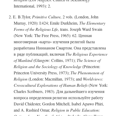
International, 1993): 2.
2. E. B.Tylor,
Primitive Culture,
2 vols. (London, John
Murray, 1920): I:424; Emile Durkheim,
The Elementary
Forms of the Religious Life,
trans. Joseph Ward Swain
(New York: The Free Press, 1965): 62. Ценная
многомерная «карта» изучения религий была
разработана Нинианом Смартом. Она представлена
в ряде публикаций, включая
The Religious Experience
of Mankind
(Glasgow: Collins, 1971);
The Science of
Religion and the Sociology of Knowledge
(Princeton:
Princeton University Press, 1973);
The Phenomenon of
Religion
(London: Macmillan, 1973); and
Worldviews:
Crosscultural Explorations of Human Beliefs
(New York:
Charles Scribners, 1983). Для дальнейшего изучения
вопроса определения религии используйте работу
David Chidester, Gordon Mitchell, Isabel Apawo Phiri,
and A. Rashied Omar,
Religion in Public Education: