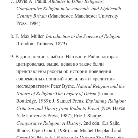
7. David A. Pailin,
Attitudes to Other Religions:
Comparative Religion in Seventeent
h-
and Eighteent
h-
C
entury Britain
(Manchester: Manchester University
Press, 1984).
8. F. Max Müller,
Introduction to the Science of Religion
(London: Trübners, 1873).
9. В дополнение к работе Harrison и Pailin, которая
цитировалась выше, недавно также были
представлены работы об истории появления
современных понятий «религия» и «религии»
исследователем Peter Byrne,
Natural Religion and the
Nature of Religion: The Legacy of Deism
(London:
Routledge, 1989); J. Samuel Preus,
Explaining Religion:
Criticism and Theory from Bodin to Freud
(New Haven:
Yale University Press, 1987); Eric J. Sharpe,
Comparative Religion: A History,
2nd edn. (La Salle,
Illinois: Open Court, 1986); and Michel Despland and
Gerard Vallée (eds.)
Religion in History: The Word, the