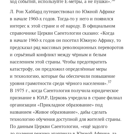
ход событий, используйте Е-метры, а не пушки».
Л. Рон Хаббард путешествовал по Южной Африке
в начале 1960-х годов. Тогда-то у него и появился
интерес к этой стране и её народу. В официальном
справочнике Церкви Саентологии сказано: «Когда
в начале 1960-х годов он посетил Южную Африку, то
предсказал ряд массовых революционных переворотов
и серьёзный конфликт между чёрным и белым
населением этой страны. Чтобы предотвратить
катастрофу, он предложил определённые меры
и технологию, которые бы обеспечили повышение
37
уровня грамотности среди чёрного населения».
В 1975 г., когда Саентология получила юридическое
признание в ЮАР, Церковь учредила в стране филиал
организации «Прикладное образование» под
названием «Живое образование», дабы сделать
технологию обучения доступной для жителей страны.
По данным Церкви Саентологии, «ещё задолго
до падения режима апартеида в Южной Африке, да