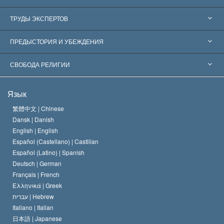
Соединённые Штаты
ТРУДЫ ЭКСПЕРТОВ
Признания по всему миру
Экспертизы по категориям
ПРЕДЫСТОРИЯ И УБЕЖДЕНИЯ
Знаменательные решения
Ведущие мировые специалисты
Л. Рон Хаббард
СВОБОДА РЕЛИГИИ
Цели Саентологии
Что такое свобода религии?
Язык
Кредо Церкви Саентологии
Международные стандарты в области прав человека
繁體中文 |
Chinese
Dansk |
Danish
Кодекс саентолога
Декларация о религии
English |
English
Español (Castellano) |
Castilian
Дэвид Мицкевич
Español (Latino) |
Spanish
Deutsch |
German
Français |
French
Ελληνικά |
Greek
עברית |
Hebrew
Italiano |
Italian
日本語 |
Japanese