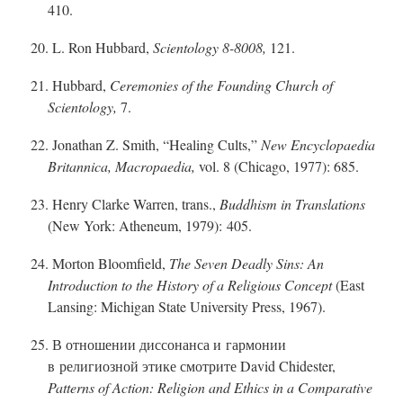
410.
20. L. Ron Hubbard,
Scientology
8-8
008,
121.
21. Hubbard,
Ceremonies of the Founding Church of
Scientology,
7.
22. Jonathan Z. Smith, “Healing Cults,”
New Encyclopaedia
Britannica, Macropaedia,
vol. 8 (Chicago, 1977): 685.
23. Henry Clarke Warren, trans.,
Buddhism in Translations
(New York: Atheneum, 1979): 405.
24. Morton Bloomfield,
The Seven Deadly Sins: An
Introduction to the History of a Religious Concept
(East
Lansing: Michigan State University Press, 1967).
25. В отношении диссонанса и гармонии
в религиозной этике смотрите David Chidester,
Patterns of Action: Religion and Ethics in a Comparative