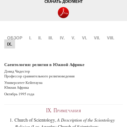
СКАЧАТЬ ДОКУМЕНТ
ОБЗОР
I.
II.
III.
IV.
V.
VI.
VII.
VIII.
IX.
Саентология: религия в Южной Африке
Дэвид Чидестер
Профессор сравнительного религиоведения
Университет Кейптауна
Южная Африка
Октябрь 1995 года
IX.
Примечания
1. Church of Scientology,
A Description of the Scientology
Religion
(Los Angeles: Church of Scientology