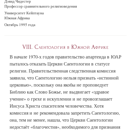
Дэвид Чидестер
Профессор сравнительного религиоведения
Университет Кейптауна
Южная Африка
Октябрь 1995 года
VIII.
Саентология в Южной Африке
В начале 1970-х годов правительство апартеида в ЮАР
пыталось отказать Церкви Саентологии в статусе
религии. Правительственная следственная комиссия
заявила, что Саентологию нельзя признать «истинной
церковью», поскольку она якобы не проповедует
Библию как Слово Божье, не выдвигает «здравое
учение» о грехе и искуплении и не провозглашает
Иисуса Христа спасителем человечества. Хотя
комиссия и не рекомендовала запретить Саентологию,
она, тем не менее, нашла, что Церкви Саентологии
недостаёт «благочестия», необходимого для признания