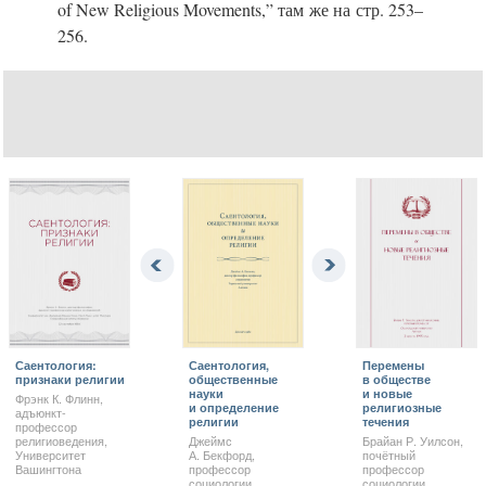
of New Religious Movements,” там же на стр.
253–
256.
Саентология:
Саентология,
Перемены
признаки религии
общественные
в обществе
науки
и новые
Фрэнк К. Флинн,
и определение
религиозные
адъюнкт-
религии
течения
профессор
религиоведения,
Джеймс
Брайан Р. Уилсон,
Университет
А. Бекфорд,
почётный
Вашингтона
профессор
профессор
социологии,
социологии,