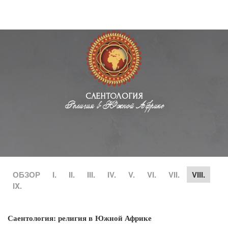
САЕНТОЛОГИЯ
Религия в Южной Африке
ОБЗОР
I.
II.
III.
IV.
V.
VI.
VII.
VIII.
IX.
Саентология: религия в Южной Африке