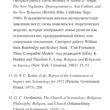
смотрите работу David Bromley и Anson D. Shupe,
The
New Vigilantes: Deprogrammers, Ant
i-C
ultists, and
the New Religions
(Beverly Hills, California: Sage,
1980). В академическом анализе антикультистские
заявления могут снова появляться в теоретических
моделях, которые изображают новые религии как
психопатологию, предприимчивый бизнес или
социальное отклонение. Смотрите работу William
Sims Bainbridge and Rodney Stark, “Cult Formation:
Three Compatible Models” под редакцией Jeffrey K.
Hadden and Theodore E. Long,
Religion and Religiosity
in America
(New York: Crossroad, 1983): 35–53.
11. G. P. C. Kotzé, et al.,
Report of the Commission of
Inquiry into Scientology for 1972
(Pretoria: Government
Printer, 1973): 208.
12. G. C. Oosthuizen,
The Church of Scientology: Religious
Philosophy, Religion, and Church (
Johannesburg:
Church of Scientology, 1975): 11.