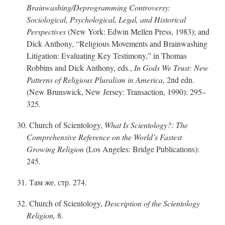
Brainwashin
g/D
eprogramming Controversy:
Sociological, Psychological, Legal, and Historical
Perspectives
(New York: Edwin Mellen Press, 1983); and
Dick Anthony, “Religious Movements and Brainwashing
Litigation: Evaluating Key Testimony,” in Thomas
Robbins and Dick Anthony, eds.,
In Gods We Trust: New
Patterns of Religious Pluralism in America,
2nd edn.
(New Brunswick, New Jersey: Transaction, 1990): 295–
325.
30. Church of Scientology,
What Is Scientology?: The
Comprehensive Reference on the World’s Fastest
Growing Religion
(Los Angeles: Bridge Publications):
245.
31. Там же, стр. 274.
32. Church of Scientology,
Description of the Scientology
Religion,
8.