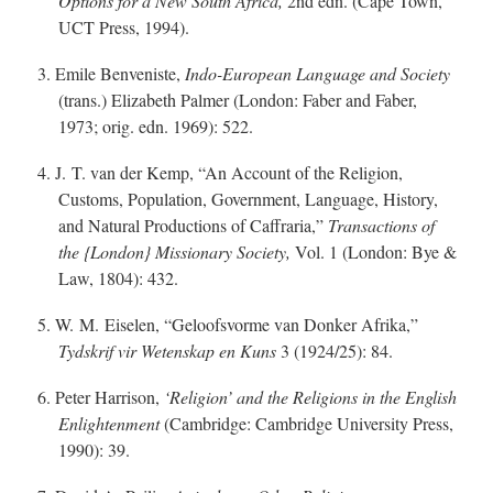
Options for a New South Africa,
2nd edn. (Cape Town,
UCT Press, 1994).
3. Emile Benveniste,
Ind
o-E
uropean Language and Society
(trans.) Elizabeth Palmer (London: Faber and Faber,
1973; orig. edn. 1969): 522.
4. J. T. van der Kemp, “An Account of the Religion,
Customs, Population, Government, Language, History,
and Natural Productions of Caffraria,”
Transactions of
the {London} Missionary Society,
Vol. 1 (London: Bye &
Law, 1804): 432.
5. W. M. Eiselen, “Geloofsvorme van Donker Afrika,”
Tydskrif vir Wetenskap en Kuns
3 (1924/25): 84.
6. Peter Harrison,
‘Religion’ and the Religions in the English
Enlightenment
(Cambridge: Cambridge University Press,
1990): 39.