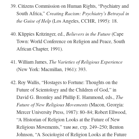
39. Citizens Commission on Human Rights, “Psychiatry and
South Africa,”
Creating Racism: Psychiatry’s Betrayal in
the Guise of Help
(Los Angeles, CCHR, 1995): 18.
40. Klippies Kritzinger, ed.,
Believers in the Future
(Cape
Town: World Conference on Religion and Peace, South
African Chapter, 1991).
41. William James,
The Varieties of Religious Experience
(New York: Macmillan, 1961): 393.
42. Roy Wallis, “Hostages to Fortune: Thoughts on the
Future of Scientology and the Children of God,” in
David G. Bromley and Phillip E. Hammond, eds.,
The
Future of New Religious Movements
(Macon, Georgia:
Mercer University Press, 1987): 80–84; Robert Ellwood,
“A Historian of Religion Looks at the Future of New
Religious Movements,” там же, стр.
249–250; Benton
Johnson, “A Sociologist of Religion Looks at the Future