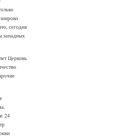
е
только
е широко
то, сегодня
ы западных
лет Церковь
ичество
прочие
е
ы,
и 24
тр
ркви