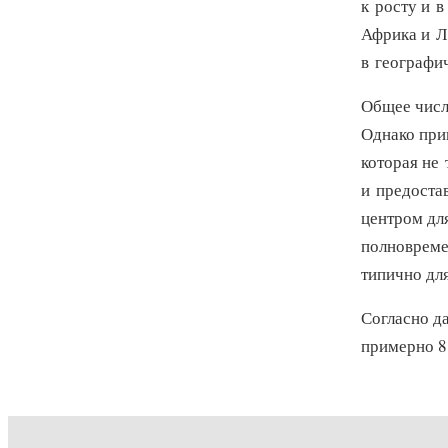
к росту и в
Африка и Л
в географи
Общее числ
Однако при
которая не 
и предоста
центром дл
полновреме
типично дл
Согласно д
примерно 8