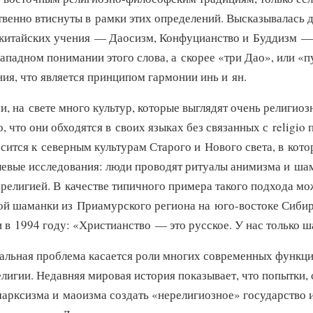
твенно втиснуты в рамки этих определений. Высказывалась д
 китайских учения — Даосизм, Конфуцианство и Буддизм 
западном понимании этого слова, а скорее «три Дао», или «п
ния, что является принципом гармонии инь и ян.
, на свете много культур, которые выглядят очень религиоз
, что они обходятся в своих языках без связанных с religio 
сится к северным культурам Старого и Нового света, в кот
евые исследования: люди проводят ритуалы анимизма и шам
 религией. В качестве типичного примера такого подхода м
кой шаманки из Приамурского региона
на юго-востоке
Сибир
 в 1994 году: «Христианство — это русское. У нас только 
уальная проблема касается роли многих современных функц
елигии. Недавняя мировая история показывает, что попытки,
арксизма и маоизма создать «нерелигиозное» государство 