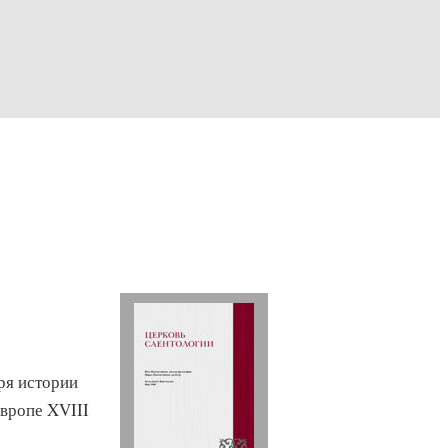
ря истории
вропе XVIII