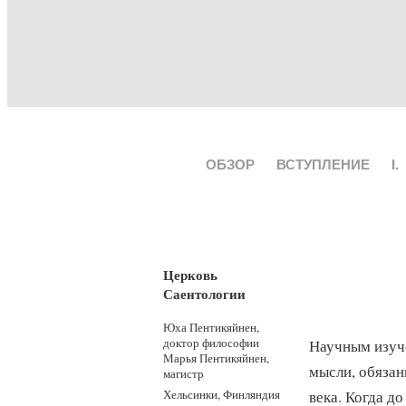
ОБЗОР
ВСТУПЛЕНИЕ
I.
Церковь
Саентологии
Юха Пентикяйнен,
доктор философии
Научным изуче
Марья Пентикяйнен,
мысли, обяза
магистр
Хельсинки, Финляндия
века. Когда д