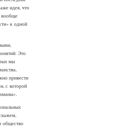
аже идея, что
— вообще
ути» к одной
ными,
понятий. Это
орых мы
анства,
ожно привести
и, с которой
шаманы».
иональных
 скажем,
и общество