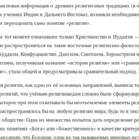
и новая информация о древних религиозных традициях (в ч
 учениях Индии и Дальнего Востока), возникла необходимо
и переоценить само понятие «религия».
на тот момент означавшее только Христианство и Иудаизм —
о распространяться на такие восточные
религиозно-филосо
Буддизм, Конфуцианство, Даосизм, Синтоизм, Зороастризм и 
плина, получившая название «история религии» или «сравн
е», стала общей и предусматривала сравнительный подход.
 религии, как одно из её основных направлений, выявила т
религий, что
учёным-религиоведам
сложно было сформулиро
которое при этом охватывало бы неотъемлемые элементы ре
 распространялось бы на любую религию мира, будь то в пи
обществе. Одна из множества попыток дать определение р
на понятиях «Бога» или «божественного» в качестве критер
аружили, что Буддизм, одна из так называемых мировых р