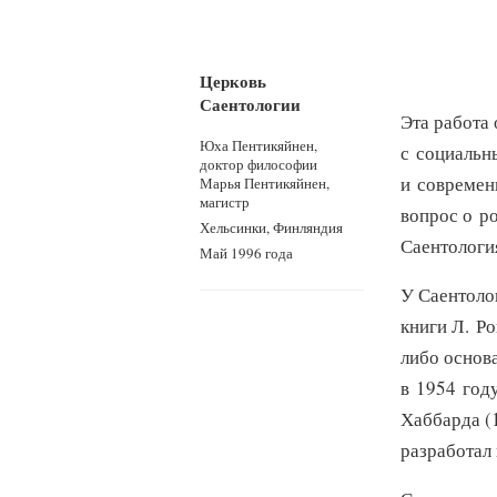
Церковь
Саентологии
Эта работа
Юха Пентикяйнен,
с социальн
доктор философии
и современ
Марья Пентикяйнен,
магистр
вопрос о р
Хельсинки, Финляндия
Саентологи
Май 1996 года
У Саентоло
книги Л. Р
либо основ
в 1954 году
Хаббарда (
разработал