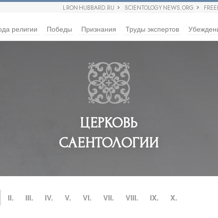
L RON HUBBARD.RU
SCIENTOLOGY NEWS.ORG
FRE
ода религии
Победы
Признания
Труды экспертов
Убежден
ЦЕРКОВЬ
САЕНТОЛОГИИ
II.
III.
IV.
V.
VI.
VII.
VIII.
IX.
X.