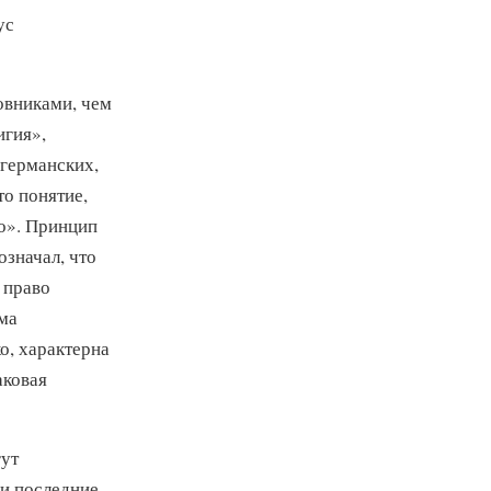
ус
овниками, чем
игия»,
 германских,
то понятие,
о». Принцип
 означал, что
 право
ема
о, характерна
аковая
гут
ли последние