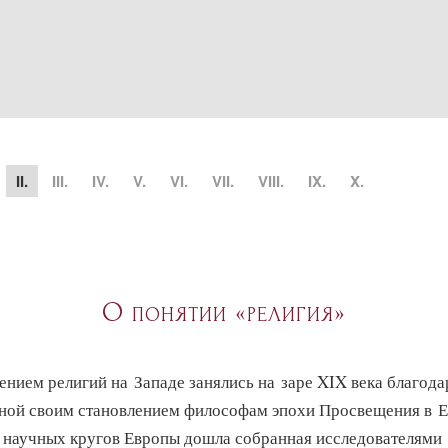
II.
III.
IV.
V.
VI.
VII.
VIII.
IX.
X.
О понятии «религия»
нием религий на Западе занялись на заре XIX века благода
нной своим становлением философам эпохи Просвещения в Е
о научных кругов Европы дошла собранная исследователями