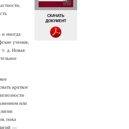
астности,
сть
СКАЧАТЬ
ДОКУМЕНТ
 и иногда
фские
учения,
т. д. Новая
ительное
акое
вать краткое
лигиозности
сьменном или
елигии
ия, пока
елигий —