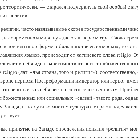
ре теоретически, — старался подчеркнуть свой особый стат
ой» религии.
 религии, часто навязываемое скорее государственными чин
, в современном мире нуждается в пересмотре. Слово «рел
 в той или иной форме в большинстве европейских, то есть
авянских языков, происходит от латинского слова religio. Э
включает в себя идею зависимости
от чего-то
«божественног
s religio (лат. «чья страна, того и религия»), соответственно,
Европе периода Постреформации император или герцог имел
о что верить и как себя вести его соотечественникам. Пробл
 божественных или социальных «связей» такого рода, однак
я Запада, и по сути во многих культурах мира эта идея как т
утствует.
ные принятые на Западе определения понятия «религия» мо
к восточным
религиозно-философским
традициям, только ес