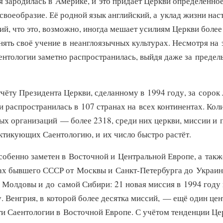
я зародилась в Америке, и это придаёт Церкви определённо
своеобразие. Её родной язык английский, а уклад жизни нас
ий, что это, возможно, иногда мешает усилиям Церкви боле
ять своё учение в неанглоязычных культурах. Несмотря на э
ентологии заметно распространилась, выйдя даже за предел
чёту Президента Церкви, сделанному в 1994 году, за сорок 
и распространилась в 107 странах на всех континентах. Кол
ых организаций — более 2318, среди них церкви, миссии и 
ктикующих Саентологию, и их число быстро растёт.
особенно заметен в Восточной и Центральной Европе, а такж
ах бывшего СССР от Москвы
и Санкт-Петербурга
до Украин
, Молдовы и до самой Сибири: 21 новая миссия в 1994 году 
. Венгрия, в которой более десятка миссий, — ещё один цен
ти Саентологии в Восточной Европе. С учётом тенденции Це