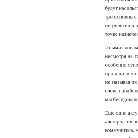
будут насильс
три основных
не религии в 
точке назначе
Иными словами
несмотря на то
особенно отно
проводили пол
не называя их
слова нанайс
мы беседовали
Ещё одна акт
альтернатив р
коммунизма, м