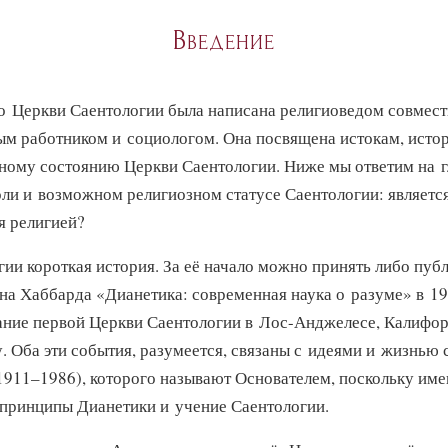
Введение
 о Церкви Саентологии была написана религиоведом совмес
ым работником и социологом. Она посвящена истокам, исто
ному состоянию Церкви Саентологии. Ниже мы ответим на 
оли и возможном религиозном статусе Саентологии: является
я религией?
гии короткая история. За её начало можно принять либо пу
она Хаббарда «Дианетика: современная наука о разуме» в 19
ание первой Церкви Саентологии
в Лос-Анджелесе,
Калифор
.
Оба эти события, разумеется, связаны с идеями и жизнью 
1911–1986), которого называют Основателем, поскольку име
 принципы Дианетики и учение Саентологии.