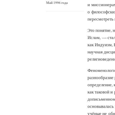
Май 1996 года
и миссионерам
о философских
пересмотреть 
Это понятие, 
Ислам, — стал
как Индуизм, 
научная дисци
религиоведени
Феноменология
разнообразие 
определение, 
как таковой и
дописьменном 
основывалась 
учёные не обн