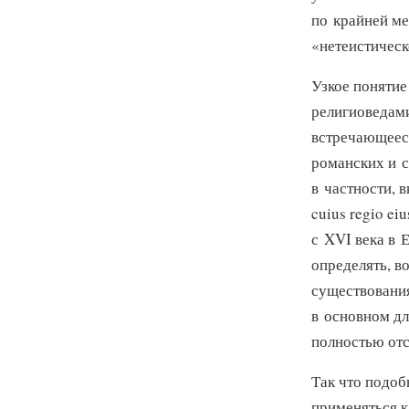
по крайней ме
«нетеистическ
Узкое понятие
религиоведами
встречающееся
романских и сл
в частности, 
cuius regio eiu
с XVI века в 
определять, в
существования
в основном дл
полностью отс
Так что подоб
применяться 