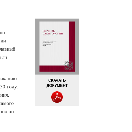
тно
рии
главный
 ли
бликацию
СКАЧАТЬ
ДОКУМЕНТ
50 году,
ния,
самого
нно он