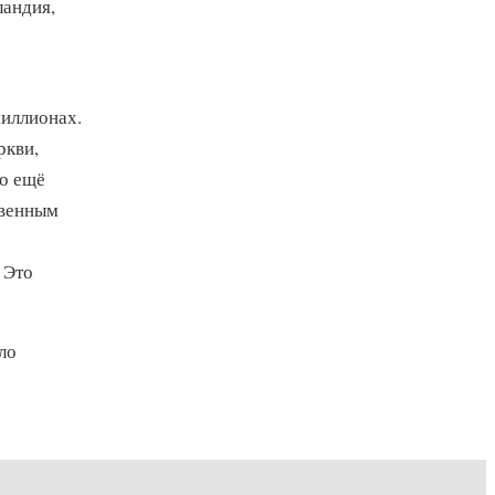
ландия,
иллионах.
ркви,
но ещё
твенным
 Это
ло