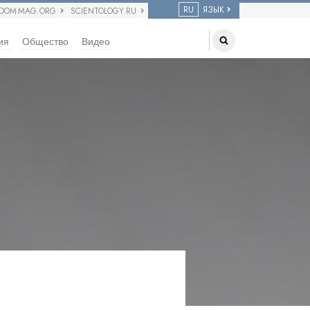
RU
ЯЗЫК
EDOM MAG.ORG
SCIENTOLOGY.RU
ия
Общество
Видео