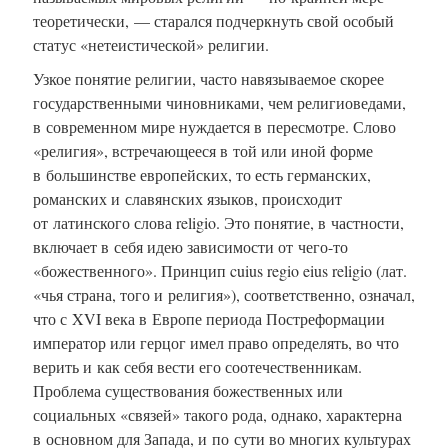
теоретически, — старался подчеркнуть свой особый
статус «нетеистической» религии.
Узкое понятие религии, часто навязываемое скорее
государственными чиновниками, чем религиоведами,
в современном мире нуждается в пересмотре. Слово
«религия», встречающееся в той или иной форме
в большинстве европейских, то есть германских,
романских и славянских языков, происходит
от латинского слова religio. Это понятие, в частности,
включает в себя идею зависимости
от чего-то
«божественного». Принцип cuius regio eius religio (лат.
«чья страна, того и религия»), соответственно, означал,
что с XVI века в Европе периода Постреформации
император или герцог имел право определять, во что
верить и как себя вести его соотечественникам.
Проблема существования божественных или
социальных «связей» такого рода, однако, характерна
в основном для Запада, и по сути во многих культурах