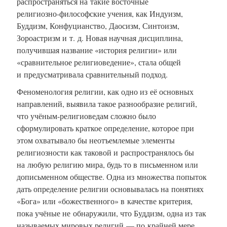
распространяться на такие восточные
религиозно-философские
учения, как Индуизм,
Буддизм, Конфуцианство, Даосизм, Синтоизм,
Зороастризм и т. д. Новая научная дисциплина,
получившая название «история религии» или
«сравнительное религиоведение», стала общей
и предусматривала сравнительный подход.
Феноменология религии, как одно из её основных
направлений, выявила такое разнообразие религий,
что
учёным-религиоведам
сложно было
сформулировать краткое определение, которое при
этом охватывало бы неотъемлемые элементы
религиозности как таковой и распространялось бы
на любую религию мира, будь то в письменном или
дописьменном обществе. Одна из множества попыток
дать определение религии основывалась на понятиях
«Бога» или «божественного» в качестве критерия,
пока учёные не обнаружили, что Буддизм, одна из так
называемых мировых религий — по крайней мере