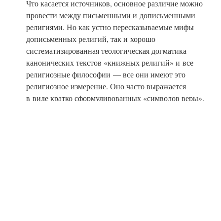
Что касается источников, основное различие можно
провести между письменными и дописьменными
религиями. Но как устно пересказываемые мифы
дописьменных религий, так и хорошо
систематизированная теологическая догматика
канонических текстов «книжных религий» и все
религиозные философии — все они имеют это
религиозное измерение. Оно часто выражается
в виде кратко сформулированных «символов веры»,
или кредо, которые публично провозглашаются
последователями во время миссионерской
деятельности таких духовных миссионерских
религий, как, к примеру, Христианство, Ислам
и Буддизм.
2. Уровень воздействия, или эмоциональный уровень,
обозначает религиозные чувства, установки и опыт.
Люди обычно ощущают свою зависимость
от чего-то
сверхъестественного и в то же время