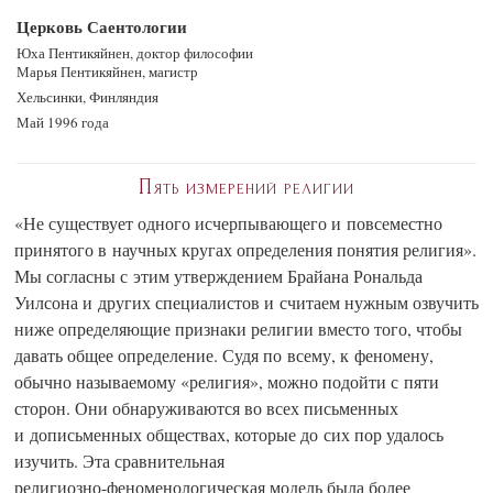
Церковь Саентологии
Юха Пентикяйнен, доктор философии
Марья Пентикяйнен, магистр
Хельсинки, Финляндия
Май 1996 года
Пять измерений религии
«Не существует одного исчерпывающего и повсеместно
принятого в научных кругах определения понятия религия».
Мы согласны с этим утверждением Брайана Рональда
Уилсона и других специалистов и считаем нужным озвучить
ниже определяющие признаки религии вместо того, чтобы
давать общее определение. Судя по всему, к феномену,
обычно называемому «религия», можно подойти с пяти
сторон. Они обнаруживаются во всех письменных
и дописьменных обществах, которые до сих пор удалось
изучить. Эта сравнительная
религиозно-феноменологическая
модель была более