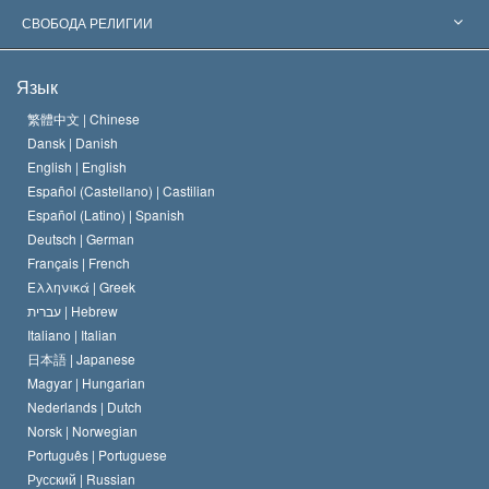
Знаменательные решения
Ведущие мировые специалисты
Л. Рон Хаббард
СВОБОДА РЕЛИГИИ
Цели Саентологии
Что такое свобода религии?
Язык
Кредо Церкви Саентологии
Международные стандарты в области прав человека
繁體中文 |
Chinese
Dansk |
Danish
Кодекс саентолога
Декларация о религии
English |
English
Español (Castellano) |
Castilian
Дэвид Мицкевич
Español (Latino) |
Spanish
Deutsch |
German
Français |
French
Ελληνικά |
Greek
עברית |
Hebrew
Italiano |
Italian
日本語 |
Japanese
Magyar |
Hungarian
Nederlands |
Dutch
Norsk |
Norwegian
Português |
Portuguese
Русский |
Russian