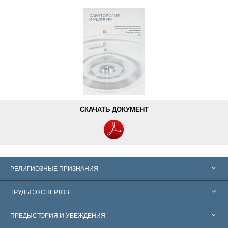
СКАЧАТЬ ДОКУМЕНТ
РЕЛИГИОЗНЫЕ ПРИЗНАНИЯ
Соединённые Штаты
ТРУДЫ ЭКСПЕРТОВ
Признания по всему миру
Экспертизы по категориям
ПРЕДЫСТОРИЯ И УБЕЖДЕНИЯ