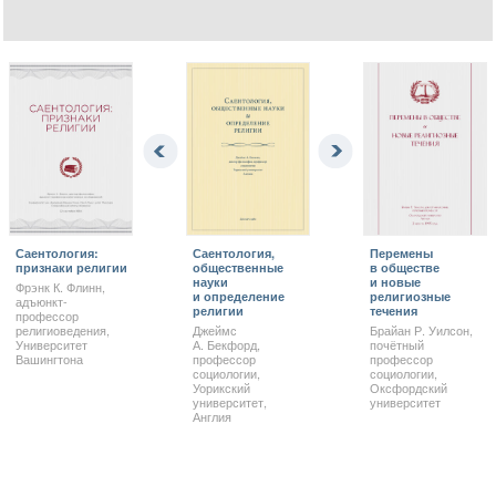
Саентология:
Саентология,
Перемены
признаки религии
общественные
в обществе
науки
и новые
Фрэнк К. Флинн,
и определение
религиозные
адъюнкт-
религии
течения
профессор
религиоведения,
Джеймс
Брайан Р. Уилсон,
Университет
А. Бекфорд,
почётный
Вашингтона
профессор
профессор
социологии,
социологии,
Уорикский
Оксфордский
университет,
университет
Англия