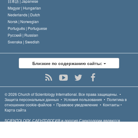
日本語 |
Japanese
Magyar |
Hungarian
Nederlands |
Dutch
Norsk |
Norwegian
Português |
Portuguese
Русский |
Russian
Svenska |
Swedish
Близкие по содержанию сайты:
© 2026
Church of Scientology International.
Все права защищены.
•
Защита персональных данных
•
Условия пользования
•
Политика в
отношении cookie-файлов
•
Правовое уведомление
•
Контакты
•
Карта сайта
SCIENTOLOGY, САЕНТОЛОГИЯ и логотип Саентологии являются
товарными знаками и знаками обслуживания, принадлежащими
Religious Technology Center, и используются с его разрешения.