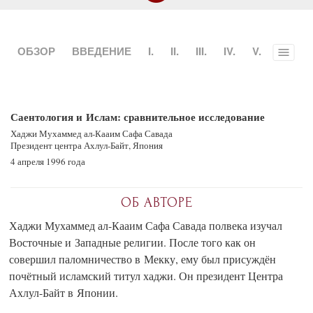
ОБЗОР
ВВЕДЕНИЕ
I.
II.
III.
IV.
V.
Toggle
menu
Саентология и Ислам: сравнительное исследование
Хаджи Мухаммед
ал-Кааим
Сафа Савада
Президент центра Ахлул-Байт, Япония
4 апреля 1996 года
ОБ АВТОРЕ
Хаджи Мухаммед ал-Кааим Сафа Савада полвека изучал
Восточные и Западные религии. После того как он
совершил паломничество в Мекку, ему был присуждён
почётный исламский титул хаджи. Он президент Центра
Ахлул-Байт в Японии.