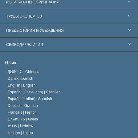
РЕЛИГИОЗНЫЕ ПРИЗНАНИЯ
Соединённые Штаты
ТРУДЫ ЭКСПЕРТОВ
Признания по всему миру
Экспертизы по категориям
ПРЕДЫСТОРИЯ И УБЕЖДЕНИЯ
Знаменательные решения
Ведущие мировые специалисты
Л. Рон Хаббард
СВОБОДА РЕЛИГИИ
Цели Саентологии
Что такое свобода религии?
Язык
Кредо Церкви Саентологии
Международные стандарты в области прав человека
繁體中文 |
Chinese
Dansk |
Danish
Кодекс саентолога
Декларация о религии
English |
English
Español (Castellano) |
Castilian
Дэвид Мицкевич
Español (Latino) |
Spanish
Deutsch |
German
Français |
French
Ελληνικά |
Greek
עברית |
Hebrew
Italiano |
Italian