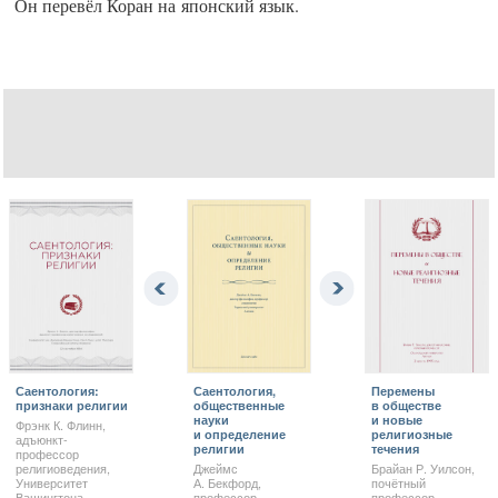
Он перевёл Коран на японский язык.
Саентология:
Саентология,
Перемены
признаки религии
общественные
в обществе
науки
и новые
Фрэнк К. Флинн,
и определение
религиозные
адъюнкт-
религии
течения
профессор
религиоведения,
Джеймс
Брайан Р. Уилсон,
Университет
А. Бекфорд,
почётный
Вашингтона
профессор
профессор