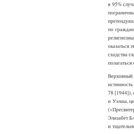
в 95% случ
пограничны
претендующ
по граждан
религиозны
оказаться э
сходства гл
полагаться
Верховный 
истинность
78 [1944]),
и Уэлша, ц
(«Пресвите
Элизабет Бл
и тщательн