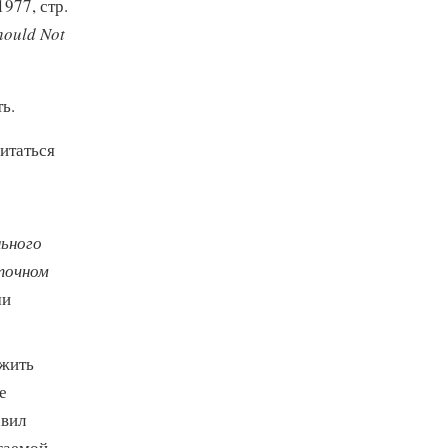
1977, стр.
hould Not
ь.
читаться
ьного
точном
ми
ожить
е
авил
гаемой