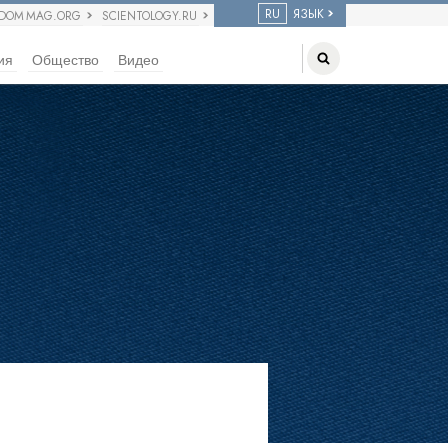
RU
ЯЗЫК
EDOM MAG.ORG
SCIENTOLOGY.RU
ия
Общество
Видео