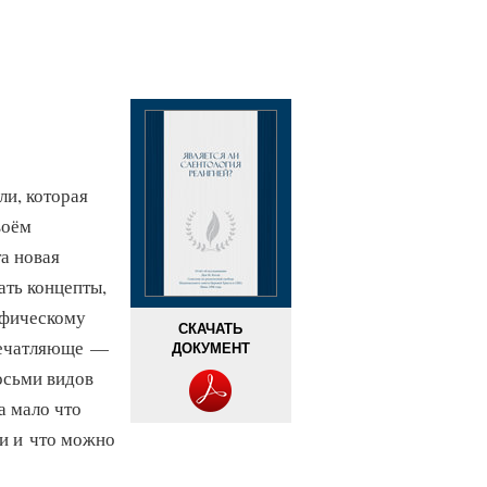
и, которая
воём
а новая
ать концепты,
ифическому
СКАЧАТЬ
впечатляюще —
ДОКУМЕНТ
осьми видов
а мало что
ки и что можно