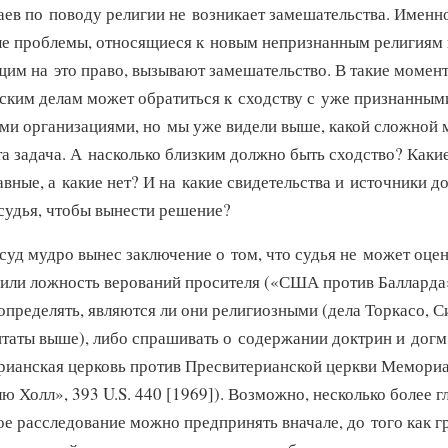
аев по поводу религии не возникает замешательства. Именн
е проблемы, относящиеся к новым непризнанным религиям 
им на это право, вызывают замешательство. В такие момен
ским делам может обратиться к сходству с уже признанным
ми организациями, но мы уже видели выше, какой сложной 
та задача. А насколько близким должно быть сходство? Каки
авные, а какие нет? И на какие свидетельства и источники д
 судья, чтобы вынести решение?
суд мудро вынес заключение о том, что судья не может оце
 или ложность верований просителя («США против Балларда»
 определять, являются ли они религиозными (дела Торкасо, С
итаты выше), либо спрашивать о содержании доктрин и догм
рианская церковь против Пресвитерианской церкви Мемори
ю Холл», 393 U.S. 440 [1969]).
Возможно, несколько более г
ое расследование можно предпринять вначале, до того как г