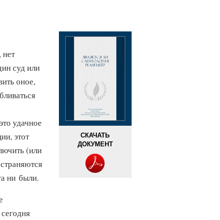
 нет
дин суд или
вить оное,
бливаться
это удачное
СКАЧАТЬ
ии, этот
ДОКУМЕНТ
лючить (или
остраняются
а ни были.
е
е сегодня