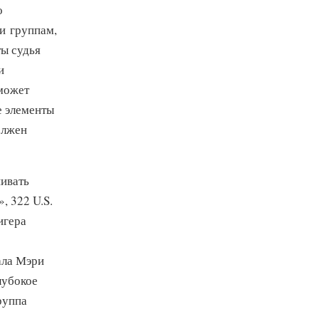
о
и группам,
ты судья
и
может
е элементы
олжен
нивать
, 322 U.S.
игера
ала Мэри
лубокое
руппа