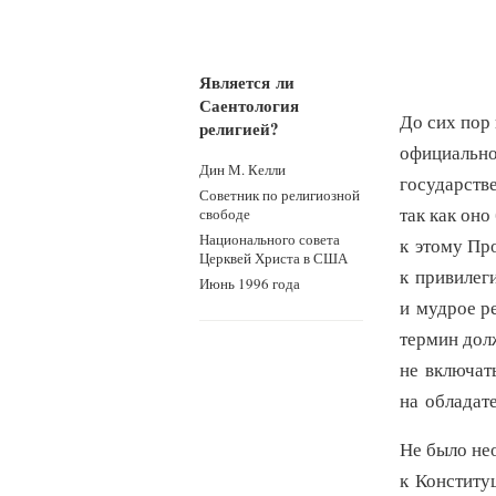
Является ли
Саентология
До сих пор
религией?
официальной
Дин М. Келли
государстве
Советник по религиозной
так как он
свободе
Национального совета
к этому Пр
Церквей Христа в США
к привилег
Июнь 1996 года
и мудрое р
термин дол
не включать
на обладат
Не было не
к Конституц