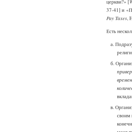
церкви?» [
W
37-41] и «
Pay Taxes
, 
Есть неско
а. Подраз
религи
б. Органи
приве
време
количе
вклада
в. Органи
своим 
конечн
меня п