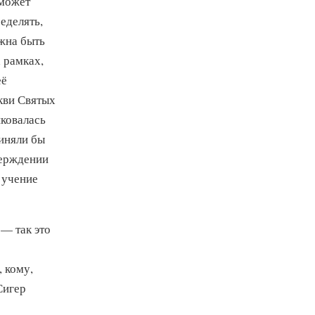
 может
еделять,
жна быть
 рамках,
её
кви Святых
иковалась
иняли бы
верждении
 учение
 — так это
, кому,
Сигер