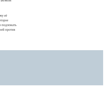
чу её
оторое
о подлежать
ней против