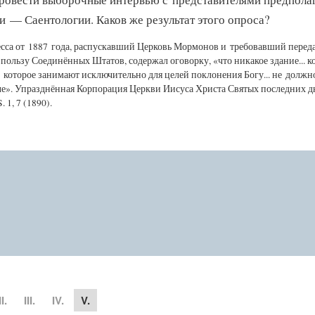
и — Саентологии. Каков же результат этого опроса?
есса от 1887 года, распускавший Церковь Мормонов и требовавший переда
пользу Соединённых Штатов, содержал оговорку, «что никакое здание... к
 которое занимают исключительно для целей поклонения Богу... не должн
че». Упразднённая Корпорация Церкви Иисуса Христа Святых последних д
 1, 7 (1890).
II.
III.
IV.
V.