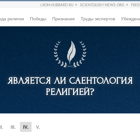
L RON HUBBARD.RU
SCIENTOLOGY NEWS.ORG
FRE
ода религии
Победы
Признания
Труды экспертов
Убежден
ЯВЛЯЕТСЯ ЛИ САЕНТОЛОГИЯ
РЕЛИГИЕЙ?
II.
III.
IV.
V.