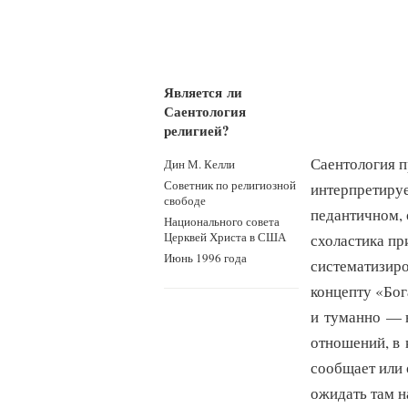
Является ли
Саентология
религией?
Саентология 
Дин М. Келли
Советник по религиозной
интерпретируе
свободе
педантичном, 
Национального совета
Церквей Христа в США
схоластика пр
Июнь 1996 года
систематизиро
концепту «Бог
и туманно — 
отношений, в 
сообщает или 
ожидать там н