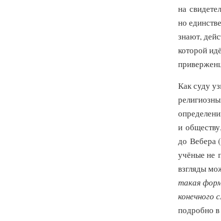
на свидетел
но единств
знают, дей
которой ид
приверженц
Как суду уз
религиозны
определени
и обществу
до Вебера (
учёные не п
взгляды мо
такая форм
конечного 
подробно в