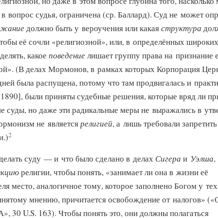
лигиозной, но даже в этом вопросе глубина того, насколько
в вопрос судья, ограничена (ср. Баллард).
Суд не может опр
ржание
должно быть у вероучения или какая
структура
дол
чтобы её сочли «религиозной», или, в определённых широких
делять, какое
поведение
лишает группу права на признание 
ой». (В делах Мормонов, в рамках которых Корпорация Цер
дней была распущена, потому что там продвигалась и практ
[1890], были приняты судебные решения, которые вряд ли пр
е суды, но даже эти радикальные меры не выражались в ут
Мормонизм не является
религией
, а лишь требовали запретить
2
и.)
делать суду — и что было сделано в делах
Сигера
и
Уэлша
,
нкцию
религии, чтобы понять, «занимает ли она в жизни её
ля место, аналогичное тому, которое заполнено Богом у тех
нятому мнению, причитается освобождение от налогов» («
А»,
30 U.S. 163). Чтобы понять это, они должны полагаться