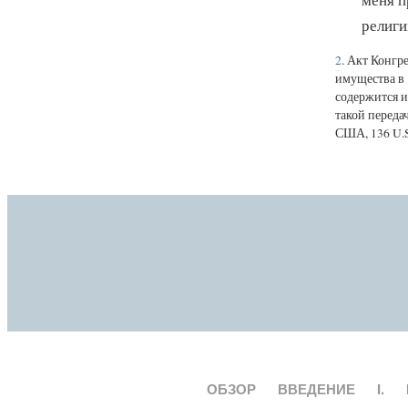
религи
2
. Акт Конгр
имущества в 
содержится и
такой переда
США, 136 U.S.
ОБЗОР
ВВЕДЕНИЕ
I.