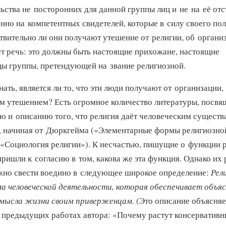
ьства не посторонних для данной группы лиц и не на её отс
енно на компетентных свидетелей, которые в силу своего по
ствительно ли они получают утешение от религии, об органи
ёт речь: это должны быть настоящие прихожане, настоящие
ы группы, претендующей на звание религиозной.
нать, является ли то, что эти люди получают от организации,
м утешением? Есть огромное количество литературы, посв
ю и описанию того, что религия даёт человеческим существ
, начиная от Дюркгейма («Элементарные формы религиозно
«Социология религии»). К несчастью, пишущие о функции 
ришли к согласию в том, какова же эта функция. Однако их
жно свести воедино в следующее широкое определение:
Рел
а человеческой деятельности, которая обеспечивает объяс
смысла жизни своим приверженцам.
(Это описание объясняе
 предыдущих работах автора: «Почему растут консервативн