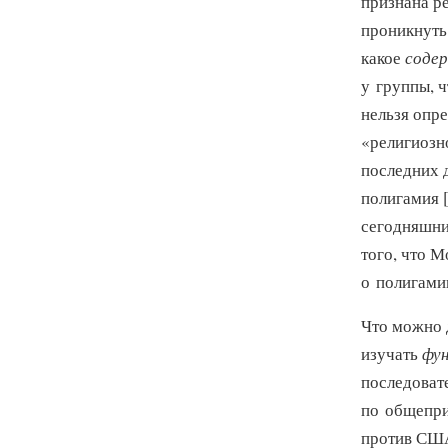
признана ре
проникнуть 
какое
соде
у группы, 
нельзя опре
«религиозн
последних 
полигамия 
сегодняшни
того, что 
о полигами
Что можно 
изучать
фу
последовате
по общепри
против СШ