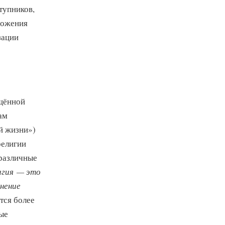
тупников,
ложения
зации
ящённой
ам
й жизни»)
религии
 различные
игия — это
нение
тся более
ые