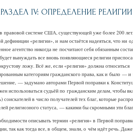
РАЗДЕЛ IV: ОПРЕДЕЛЕНИЕ РЕЛИГИИ
 в правовой системе США, существующей уже более 200 лет,
 дефиниции «религии», и нам остаётся надеяться, что ни о
нное агентство никогда не посчитают себя обязанным соста
о будет вынуждать все вновь появляющиеся религии приспоса
окрустову ложу. Всё же, если «религия» должна относиться
ированным категориям гражданского права, как и было — и 
ешение, — задумано авторами Первой поправки к Конституц
жен использоваться судьёй по гражданским делам, чтобы вк
) соискателей в число получателей тех благ, которые распр
елей религиозного статуса, — какими бы скромными эти благ
обходимости описывать термин «религия» в Первой поправк
ии, так как тогда все, в общем, знали, о чём идёт речь. Даж