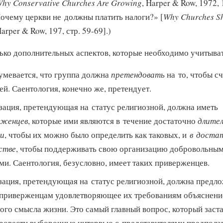
hy Conservative Churches Are Growing
, Harper & Row, 1972, 
Почему церкви не должны платить налоги?» [
Why Churches S
Harper & Row, 197, стр. 59-69].)
лько дополнительных аспектов, которые необходимо учитыват
умевается, что группа должна
претендовать
на то, чтобы с
ей. Саентология, конечно же, претендует.
зация, претендующая на статус религиозной, должна иметь
рженцев
, которые ими являются в течение достаточно
длител
ни
, чтобы их можно было определить как таковых, и
в доста
стве
, чтобы поддерживать свою организацию добровольны
ми. Саентология, безусловно, имеет таких приверженцев.
зация, претендующая на статус религиозной, должна предл
приверженцам удовлетворяющее их требованиям объяснени
ого смысла жизни. Это самый главный вопрос, который заст
ровести выборочные интервью с представителями предпола