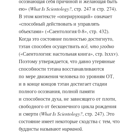
осознающая себя причиной и желающая быть
ею» (
What Is Scientology?
, стр. 247 и стр. 274).
В этом контексте «оперирующий» означает
«способный действовать и управлять
объектами» («Саентология 0-8», стр. 432).
Когда это состояние полностью достигнуто,
тэтан способен осуществить
всё, что угодно
(«Саентология: настольная книга», стр. lxxxv).
Поэтому утверждается, что давно утерянные
способности тэтана восстанавливаются
по мере движения человека по уровням ОТ,
и в конце концов тэтан достигает стадии
полного осознания, полной памяти
и способности духа, не зависящего от плоти,
свободного от бесконечного цикла рождения
и смерти (
What Is Scientology?
, стр. 247). Это
состояние имеет некоторые сходства с тем, что
буддисты называют
нирваной
.