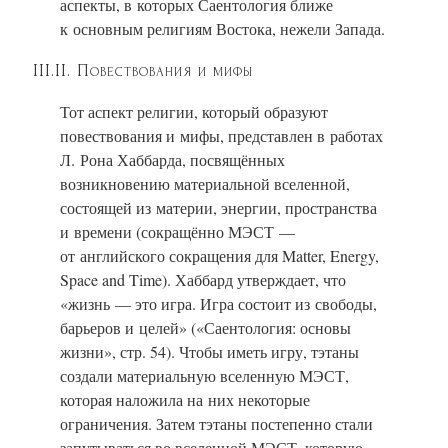
аспекты, в которых Саентология ближе
к основным религиям Востока, нежели Запада.
III.II. Повествования и мифы
Тот аспект религии, который образуют
повествования и мифы, представлен в работах
Л. Рона Хаббарда, посвящённых
возникновению материальной вселенной,
состоящей из материи, энергии, пространства
и времени (сокращённо МЭСТ —
от английского сокращения для Matter, Energy,
Space and Time).
Хаббард утверждает, что
«
жизнь — это игра
. Игра состоит из
свободы
,
барьеров
и
целей
» («Саентология: основы
жизни», стр. 54).
Чтобы иметь игру, тэтаны
создали материальную вселенную МЭСТ,
которая наложила на них некоторые
ограничения.
Затем тэтаны постепенно стали
запутываться во вселенной МЭСТ, которую