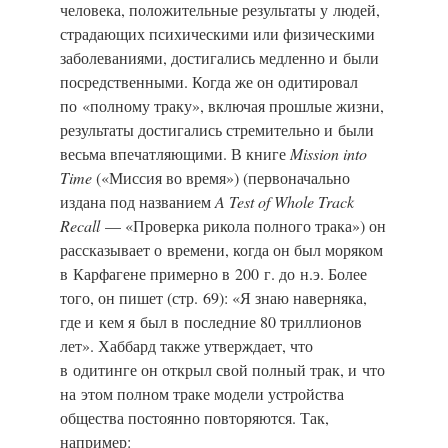
человека, положительные результаты у людей,
страдающих психическими или физическими
заболеваниями, достигались медленно и были
посредственными. Когда же он одитировал
по «полному траку», включая прошлые жизни,
результаты достигались стремительно и были
весьма впечатляющими. В книге
Mission into
Time
(«Миссия во время») (первоначально
издана под названием
A Test of Whole Track
Recall
— «Проверка рикола полного трака») он
рассказывает о времени, когда он был моряком
в Карфагене примерно в 200 г. до н.э.
Более
того, он пишет (стр. 69): «Я знаю наверняка,
где и кем я был в последние 80 триллионов
лет». Хаббард также утверждает, что
в одитинге он открыл свой полный трак, и что
на этом полном траке модели устройства
общества постоянно повторяются. Так,
например: