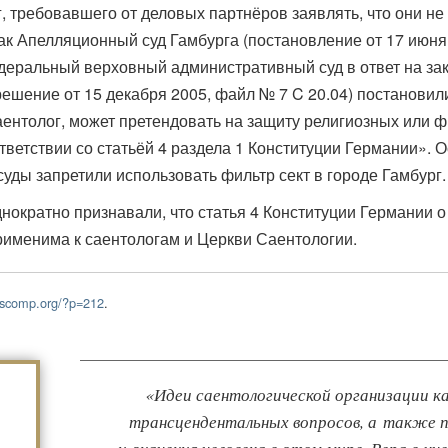
г, требовавшего от деловых партнёров заявлять, что они н
как Апелляционный суд Гамбурга (постановление от 17 июня 
Федеральный верховный административный суд в ответ на з
ешение от 15 декабря 2005, файл № 7 C 20.04) постановили,
ентолог, может претендовать на защиту религиозных или 
тветствии со статьёй 4 раздела 1 Конституции Германии». 
суды запретили использовать фильтр сект в городе Гамбург.
нократно признавали, что статья 4 Конституции Германии о
рименима к саентологам и Церкви Саентологии.
iuscomp.org/?p=212
.
«Идеи саентологической организации 
трансцендентальных вопросов, а также 