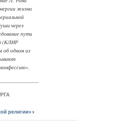
ение Л. Рона
энергии жизни
териальной
души через
едование пути
я (КЛИР
об одном из
азывают
 конфессию».
РГА
кой религии»