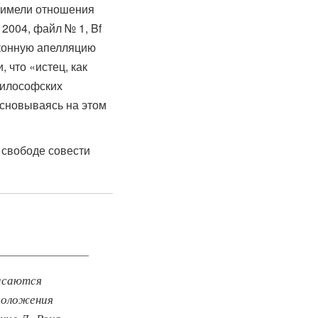
е имели отношения
2004, файл № 1, Bf
аконную апелляцию
 что «истец, как
философских
Основываясь на этом
 свободе совести
касаются
положения