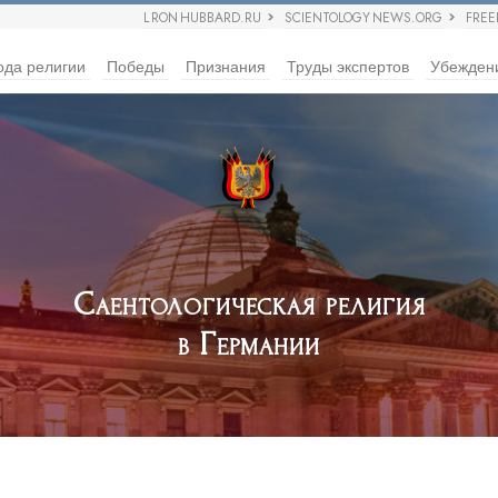
L RON HUBBARD.RU
SCIENTOLOGY NEWS.ORG
FRE
ода религии
Победы
Признания
Труды экспертов
Убежден
Саентологическая религия
в Германии