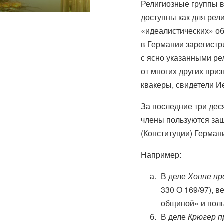
Религиозные группы в
доступны как для рел
«идеалистических» о
в Германии зарегист
с ясно указанными ре
от многих других при
квакеры, свидетели И
За последние три де
члены пользуются защ
(Конституции) Герман
Например:
В деле
Хоппе пр
330 O 169/97), 
общиной» и поль
В деле
Крюгер п