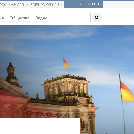
RU
ЯЗЫК
EDOM MAG.ORG
SCIENTOLOGY.RU
ия
Общество
Видео