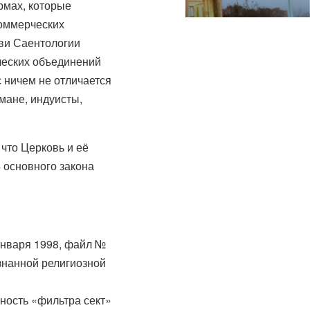
рмах, которые
коммерческих
ви Саентологии
ческих объединений
 ничем не отличается
мане, индуисты,
что Церковь и её
 основного закона
января 1998, файл №
изнанной религиозной
ьность «фильтра сект»