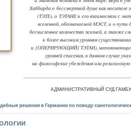
и значения человека в этом мире. Вера в уч
Хаббарда о бессмертной душе как носителе 
(ТЭТЕ), о ТЭТАНЕ и его взаимосвязи с ма
вселенной, обозначаемой МЭСТ, и о пути 
бесчисленное количество жизней, а также сл
к более высоким уровням существовани
и [ОПЕРИРУЮЩИЙ] ТЭТАН), напоминающим 
уровней спасения, в данном случае ук
на философские убеждения или религиозную
АДМИНИСТРАТИВНЫЙ СУД ГАМБУ
удебные решения в Германии по поводу саентологичес
ТОЛОГИИ