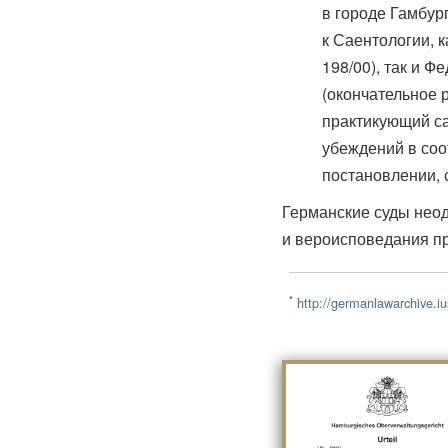
в городе Гамбур
к Саентологии, 
198/00), так и 
(окончательное р
практикующий са
убеждений в соо
постановлении, 
Германские суды неод
и вероисповедания п
*
http://germanlawarchive.