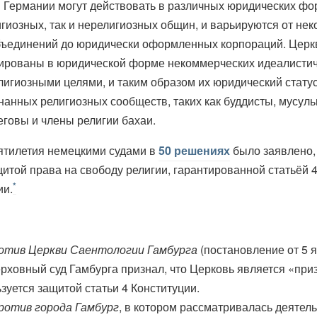
 Германии могут действовать в различных юридических фо
игиозных, так и нерелигиозных общин, и варьируются от не
бъединений до юридически оформленных корпораций. Церк
рированы в юридической форме некоммерческих идеалисти
лигиозными целями, и таким образом их юридический статус
знанных религиозных сообществ, таких как буддисты, мусуль
еговы и члены религии бахаи.
сятилетия немецкими судами в
50 решениях
было заявлено, 
итой права на свободу религии, гарантированной статьёй 4
*
ии.
отив Церкви Саентологии Гамбурга
(постановление от 5 
верховный суд Гамбурга признал, что Церковь является «пр
зуется защитой статьи 4 Конституции.
ротив города Гамбург
, в котором рассматривалась деятел