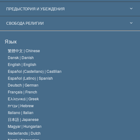
Признания по всему миру
Экспертизы по категориям
ПРЕДЫСТОРИЯ И УБЕЖДЕНИЯ
Знаменательные решения
Ведущие мировые специалисты
Л. Рон Хаббард
СВОБОДА РЕЛИГИИ
Цели Саентологии
Что такое свобода религии?
Язык
Кредо Церкви Саентологии
Международные стандарты в области прав человека
繁體中文 |
Chinese
Dansk |
Danish
Кодекс саентолога
Декларация о религии
English |
English
Español (Castellano) |
Castilian
Дэвид Мицкевич
Español (Latino) |
Spanish
Deutsch |
German
Français |
French
Ελληνικά |
Greek
עברית |
Hebrew
Italiano |
Italian
日本語 |
Japanese
Magyar |
Hungarian
Nederlands |
Dutch
Norsk |
Norwegian