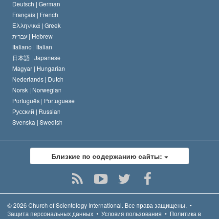
Deutsch |
German
Français |
French
Ελληνικά |
Greek
עברית |
Hebrew
Italiano |
Italian
日本語 |
Japanese
Magyar |
Hungarian
Nederlands |
Dutch
Norsk |
Norwegian
Português |
Portuguese
Русский |
Russian
Svenska |
Swedish
Близкие по содержанию сайты:
© 2026
Church of Scientology International.
Все права защищены.
•
Защита персональных данных
•
Условия пользования
•
Политика в