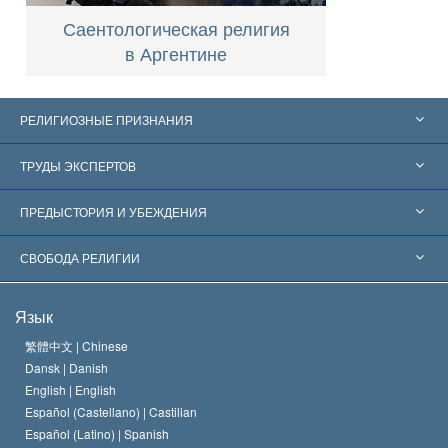
Саентологическая религия
в Аргентине
РЕЛИГИОЗНЫЕ ПРИЗНАНИЯ
Соединённые Штаты
ТРУДЫ ЭКСПЕРТОВ
Признания по всему миру
Экспертизы по категориям
ПРЕДЫСТОРИЯ И УБЕЖДЕНИЯ
Знаменательные решения
Ведущие мировые специалисты
Л. Рон Хаббард
СВОБОДА РЕЛИГИИ
Цели Саентологии
Что такое свобода религии?
Язык
Кредо Церкви Саентологии
Международные стандарты в области прав человека
繁體中文 |
Chinese
Dansk |
Danish
Кодекс саентолога
Декларация о религии
English |
English
Español (Castellano) |
Castilian
Дэвид Мицкевич
Español (Latino) |
Spanish