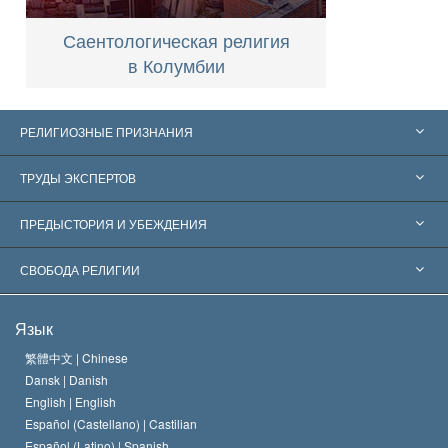
Саентологическая религия
в Колумбии
РЕЛИГИОЗНЫЕ ПРИЗНАНИЯ
Соединённые Штаты
ТРУДЫ ЭКСПЕРТОВ
Признания по всему миру
Экспертизы по категориям
ПРЕДЫСТОРИЯ И УБЕЖДЕНИЯ
Знаменательные решения
Ведущие мировые специалисты
Л. Рон Хаббард
СВОБОДА РЕЛИГИИ
Цели Саентологии
Что такое свобода религии?
Язык
Кредо Церкви Саентологии
Международные стандарты в области прав человека
繁體中文 |
Chinese
Dansk |
Danish
Кодекс саентолога
Декларация о религии
English |
English
Español (Castellano) |
Castilian
Дэвид Мицкевич
Español (Latino) |
Spanish