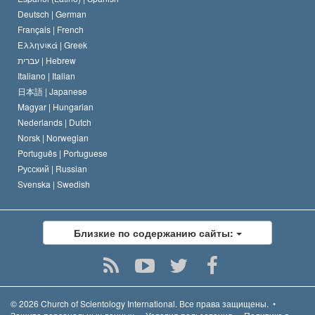
Deutsch |
German
Français |
French
Ελληνικά |
Greek
עברית |
Hebrew
Italiano |
Italian
日本語 |
Japanese
Magyar |
Hungarian
Nederlands |
Dutch
Norsk |
Norwegian
Português |
Portuguese
Русский |
Russian
Svenska |
Swedish
Близкие по содержанию сайты:
© 2026
Church of Scientology International.
Все права защищены.
•