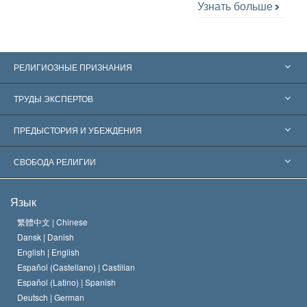
Узнать больше
РЕЛИГИОЗНЫЕ ПРИЗНАНИЯ
Соединённые Штаты
ТРУДЫ ЭКСПЕРТОВ
Признания по всему миру
Экспертизы по категориям
ПРЕДЫСТОРИЯ И УБЕЖДЕНИЯ
Знаменательные решения
Ведущие мировые специалисты
Л. Рон Хаббард
СВОБОДА РЕЛИГИИ
Цели Саентологии
Что такое свобода религии?
Язык
Кредо Церкви Саентологии
Международные стандарты в области прав человека
繁體中文 |
Chinese
Dansk |
Danish
Кодекс саентолога
Декларация о религии
English |
English
Español (Castellano) |
Castilian
Дэвид Мицкевич
Español (Latino) |
Spanish
Deutsch |
German