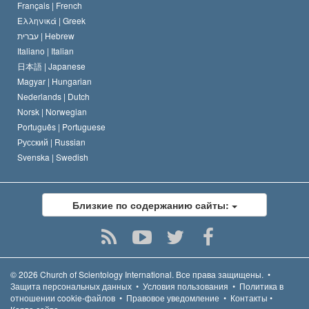
Français |
French
Ελληνικά |
Greek
עברית |
Hebrew
Italiano |
Italian
日本語 |
Japanese
Magyar |
Hungarian
Nederlands |
Dutch
Norsk |
Norwegian
Português |
Portuguese
Русский |
Russian
Svenska |
Swedish
Близкие по содержанию сайты:
© 2026
Church of Scientology International.
Все права защищены.
•
Защита персональных данных
•
Условия пользования
•
Политика в
отношении cookie-файлов
•
Правовое уведомление
•
Контакты
•