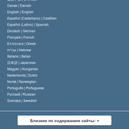
Dansk |
Danish
Кодекс саентолога
Декларация о религии
English |
English
Español (Castellano) |
Castilian
Дэвид Мицкевич
Español (Latino) |
Spanish
Deutsch |
German
Français |
French
Ελληνικά |
Greek
עברית |
Hebrew
Italiano |
Italian
日本語 |
Japanese
Magyar |
Hungarian
Nederlands |
Dutch
Norsk |
Norwegian
Português |
Portuguese
Русский |
Russian
Svenska |
Swedish
Близкие по содержанию сайты: