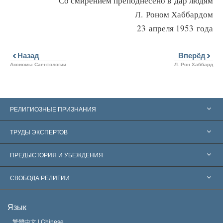
Со смирением преподнесено в дар людям
Л. Роном Хаббардом
23 апреля 1953 года
Назад
Вперёд
Аксиомы Саентологии
Л. Рон Хаббард
РЕЛИГИОЗНЫЕ ПРИЗНАНИЯ
Соединённые Штаты
ТРУДЫ ЭКСПЕРТОВ
Признания по всему миру
Экспертизы по категориям
ПРЕДЫСТОРИЯ И УБЕЖДЕНИЯ
Знаменательные решения
Ведущие мировые специалисты
Л. Рон Хаббард
СВОБОДА РЕЛИГИИ
Цели Саентологии
Что такое свобода религии?
Язык
Кредо Церкви Саентологии
Международные стандарты в области прав человека
繁體中文 |
Chinese