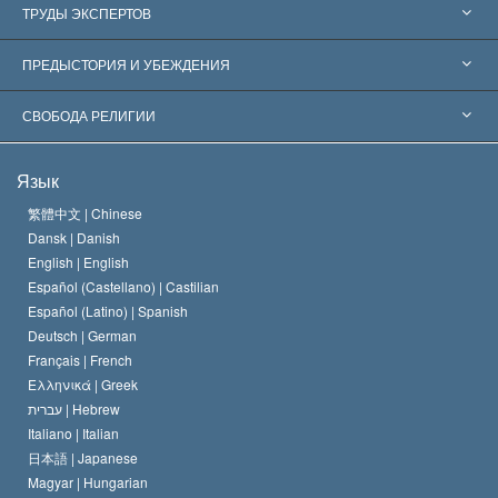
Соединённые Штаты
ТРУДЫ ЭКСПЕРТОВ
Признания по всему миру
Экспертизы по категориям
ПРЕДЫСТОРИЯ И УБЕЖДЕНИЯ
Знаменательные решения
Ведущие мировые специалисты
Л. Рон Хаббард
СВОБОДА РЕЛИГИИ
Цели Саентологии
Что такое свобода религии?
Язык
Кредо Церкви Саентологии
Международные стандарты в области прав человека
繁體中文 |
Chinese
Dansk |
Danish
Кодекс саентолога
Декларация о религии
English |
English
Español (Castellano) |
Castilian
Дэвид Мицкевич
Español (Latino) |
Spanish
Deutsch |
German
Français |
French
Ελληνικά |
Greek
עברית |
Hebrew
Italiano |
Italian
日本語 |
Japanese
Magyar |
Hungarian