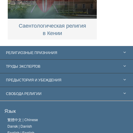
Саентологическая религия
в Кении
РЕЛИГИОЗНЫЕ ПРИЗНАНИЯ
Соединённые Штаты
ТРУДЫ ЭКСПЕРТОВ
Признания по всему миру
Экспертизы по категориям
ПРЕДЫСТОРИЯ И УБЕЖДЕНИЯ
Знаменательные решения
Ведущие мировые специалисты
Л. Рон Хаббард
СВОБОДА РЕЛИГИИ
Цели Саентологии
Что такое свобода религии?
Язык
Кредо Церкви Саентологии
Международные стандарты в области прав человека
繁體中文 |
Chinese
Dansk |
Danish
Кодекс саентолога
Декларация о религии
English |
English