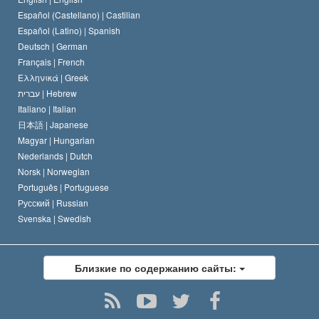
Español (Castellano) |
Castilian
Дэвид Мицкевич
Español (Latino) |
Spanish
Deutsch |
German
Français |
French
Ελληνικά |
Greek
עברית |
Hebrew
Italiano |
Italian
日本語 |
Japanese
Magyar |
Hungarian
Nederlands |
Dutch
Norsk |
Norwegian
Português |
Portuguese
Русский |
Russian
Svenska |
Swedish
Близкие по содержанию сайты: