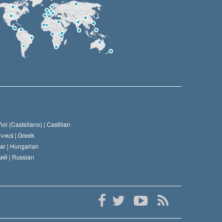
ol (Castellano) |
Castilian
νικά |
Greek
ar |
Hungarian
ий |
Russian