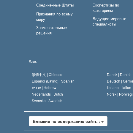
Соединённые Штаты
Экспертизы по
категориям
Признания по всему
Ведущие мировые
миру
специалисты
Знаменательные
решения
Язык
繁體中文 |
Chinese
Dansk |
Danish
Español (Latino) |
Spanish
Deutsch |
Germ
עברית |
Hebrew
Italiano |
Italian
Nederlands |
Dutch
Norsk |
Norwegi
Svenska |
Swedish
Близкие по содержанию сайты: