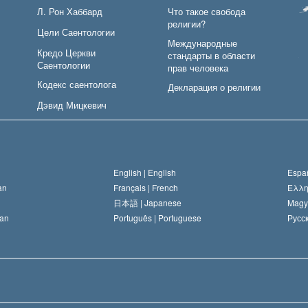
Л. Рон Хаббард
Что такое свобода
религии?
Цели Саентологии
Международные
Кредо Церкви
стандарты в области
Саентологии
прав человека
Кодекс саентолога
Декларация о религии
Дэвид Мицкевич
English |
English
Españ
an
Français |
French
Ελλη
日本語 |
Japanese
Magy
an
Português |
Portuguese
Русск