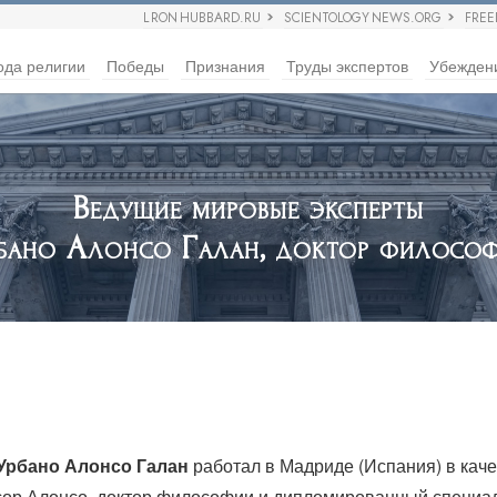
L RON HUBBARD.RU
SCIENTOLOGY NEWS.ORG
FRE
ода религии
Победы
Признания
Труды экспертов
Убежден
Ведущие мировые эксперты
бано Алонсо Галан, доктор филосо
Урбано Алонсо Галан
работал в Мадриде (Испания) в каче
ор Алонсо, доктор философии и дипломированный специали