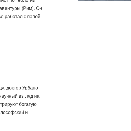
авентуры (Рим).
Он
ве работал с папой
ду, доктор Урбано
научный взгляд на
стрируют богатую
илософский и