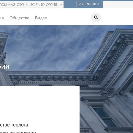
RU
ЯЗЫК
EDOM MAG.ORG
SCIENTOLOGY.RU
ия
Общество
Видео
фии
стве теолога
ст по теологии,