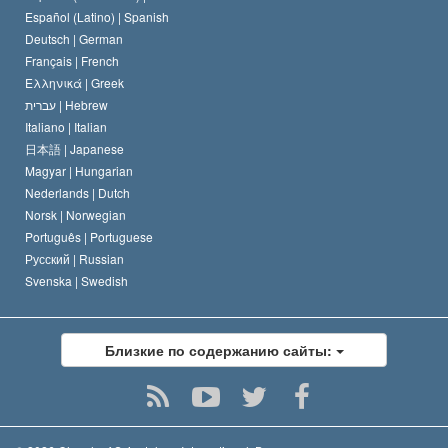
Дэвид Мицкевич
Español (Latino) |
Spanish
Deutsch |
German
Français |
French
Ελληνικά |
Greek
עברית |
Hebrew
Italiano |
Italian
日本語 |
Japanese
Magyar |
Hungarian
Nederlands |
Dutch
Norsk |
Norwegian
Português |
Portuguese
Русский |
Russian
Svenska |
Swedish
Близкие по содержанию сайты: