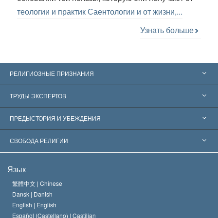
теологии и практик Саентологии и от жизни,...
Узнать больше
РЕЛИГИОЗНЫЕ ПРИЗНАНИЯ
Соединённые Штаты
ТРУДЫ ЭКСПЕРТОВ
Признания по всему миру
Экспертизы по категориям
ПРЕДЫСТОРИЯ И УБЕЖДЕНИЯ
Знаменательные решения
Ведущие мировые специалисты
Л. Рон Хаббард
СВОБОДА РЕЛИГИИ
Цели Саентологии
Что такое свобода религии?
Язык
Кредо Церкви Саентологии
Международные стандарты в области прав человека
繁體中文 |
Chinese
Dansk |
Danish
Кодекс саентолога
Декларация о религии
English |
English
Español (Castellano) |
Castilian