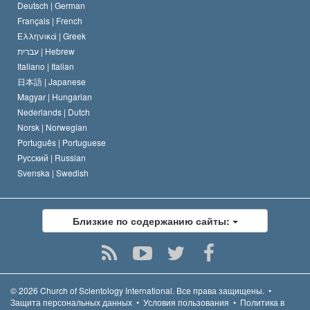
Deutsch |
German
Français |
French
Ελληνικά |
Greek
עברית |
Hebrew
Italiano |
Italian
日本語 |
Japanese
Magyar |
Hungarian
Nederlands |
Dutch
Norsk |
Norwegian
Português |
Portuguese
Русский |
Russian
Svenska |
Swedish
Близкие по содержанию сайты:
© 2026
Church of Scientology International.
Все права защищены.
•
Защита персональных данных
•
Условия пользования
•
Политика в