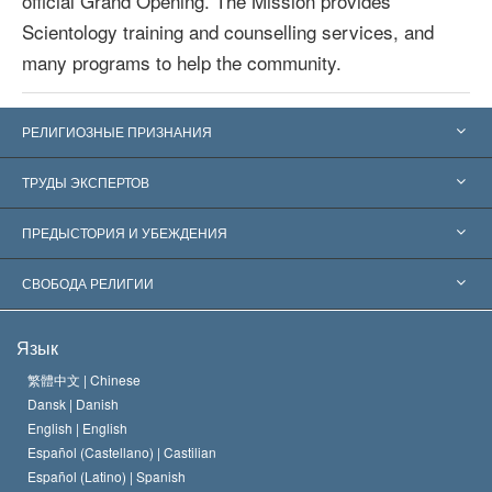
official Grand Opening. The Mission provides
Scientology training and counselling services, and
many programs to help the community.
РЕЛИГИОЗНЫЕ ПРИЗНАНИЯ
Соединённые Штаты
ТРУДЫ ЭКСПЕРТОВ
Признания по всему миру
Экспертизы по категориям
ПРЕДЫСТОРИЯ И УБЕЖДЕНИЯ
Знаменательные решения
Ведущие мировые специалисты
Л. Рон Хаббард
СВОБОДА РЕЛИГИИ
Цели Саентологии
Что такое свобода религии?
Язык
Кредо Церкви Саентологии
Международные стандарты в области прав человека
繁體中文 |
Chinese
Dansk |
Danish
Кодекс саентолога
Декларация о религии
English |
English
Español (Castellano) |
Castilian
Дэвид Мицкевич
Español (Latino) |
Spanish